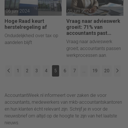
06 juni 2024
05 juni 2024
Hoge Raad keurt
Vraag naar advieswerk
herstelregeling af
groeit: 71% van
accountants past
Onduidelijkheid over tax op
werkprocessen aan
Vraag naar advieswerk
aandelen blijft
groeit; accountants passen
werkprocessen aan.
1
2
3
4
5
6
7
…
19
20
AccountantWeek.nl informeert over zaken die voor
accountants, medewerkers van mkb-accountantskantoren
en hun klanten écht relevant zijn. Schrijf je in voor de
nieuwsbrief om altijd op de hoogte te zijn van het laatste
nieuws.