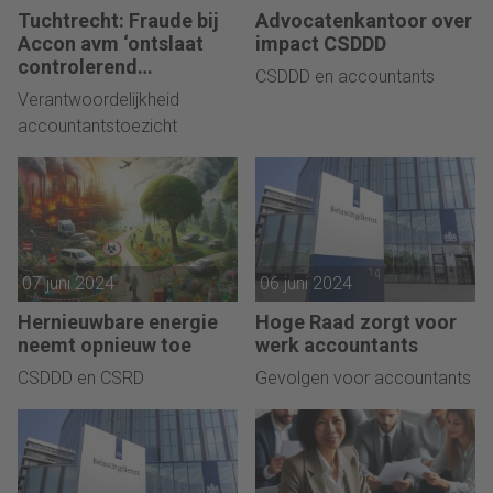
Tuchtrecht: Fraude bij
Advocatenkantoor over
Accon avm ‘ontslaat
impact CSDDD
controlerend
CSDDD en accountants
accountant niet van
Verantwoordelijkheid
verantwoordelijkheid’
accountantstoezicht
07 juni 2024
06 juni 2024
Hernieuwbare energie
Hoge Raad zorgt voor
neemt opnieuw toe
werk accountants
CSDDD en CSRD
Gevolgen voor accountants