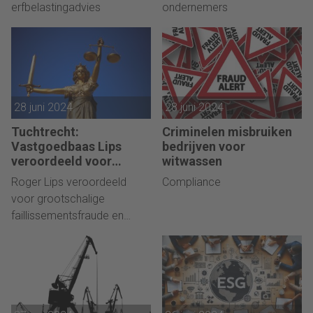
erfbelastingadvies
ondernemers
28 juni 2024
28 juni 2024
Tuchtrecht:
Criminelen misbruiken
Vastgoedbaas Lips
bedrijven voor
veroordeeld voor
witwassen
faillissementsfraude
Roger Lips veroordeeld
Compliance
voor grootschalige
faillissementsfraude en
diefstal