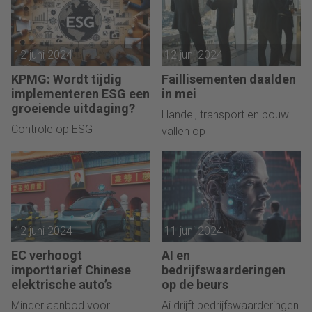
12 juni 2024
12 juni 2024
KPMG: Wordt tijdig
Faillisementen daalden
implementeren ESG een
in mei
groeiende uitdaging?
Handel, transport en bouw
Controle op ESG
vallen op
12 juni 2024
11 juni 2024
EC verhoogt
AI en
importtarief Chinese
bedrijfswaarderingen
elektrische auto’s
op de beurs
Minder aanbod voor
Ai drijft bedrijfswaarderingen