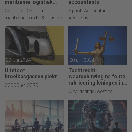
maritieme logistiek
accountants
heeft impact op CSDDD
CSDDD en CSRD in
Sijthoff Accountants
maritieme handel & logistiek
Academy
20 juni 2024
20 juni 2024
Uitstoot
Tuchtrecht:
broeikasgassen piekt
Waarschuwing na foute
rubricering leningen in
CSDDD en CSRD
jaarrekening
Waarderingskwesties