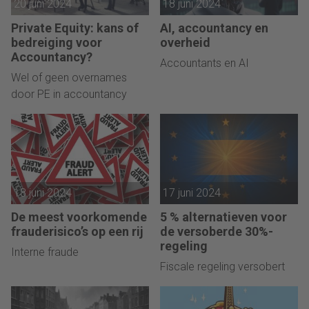
20 juni 2024
18 juni 2024
Private Equity: kans of
AI, accountancy en
bedreiging voor
overheid
Accountancy?
Accountants en AI
Wel of geen overnames
door PE in accountancy
18 juni 2024
17 juni 2024
De meest voorkomende
5 % alternatieven voor
frauderisico’s op een rij
de versoberde 30%-
regeling
Interne fraude
Fiscale regeling versobert