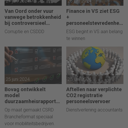
27 juni 2024
26 juni 2024
Van Oord onder vuur
Finance in VS ziet ESG
vanwege betrokkenheid
+
bij controversieel
personeelstevredenhei
project
d als cruciaal voor
Corruptie en CSDDD
ESG begint in VS aan belang
succes
te winnen
25 juni 2024
25 juni 2024
Bovag ontwikkelt
Aftellen naar verplichte
model
CO2 registratie
duurzaamheisrapport
personeelsvervoer
voor MKB
Op maat gemaakt CSRD
Dienstverlening accountants
Brancheformat speciaal
voor mobiliteitsbedrijven.