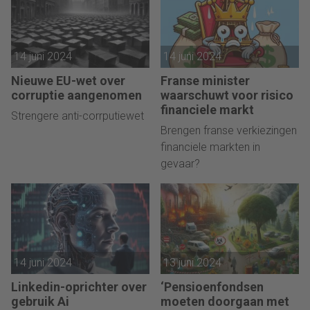
14 juni 2024
14 juni 2024
Nieuwe EU-wet over
Franse minister
corruptie aangenomen
waarschuwt voor risico
financiele markt
Strengere anti-corrputiewet
Brengen franse verkiezingen
financiele markten in
gevaar?
14 juni 2024
13 juni 2024
Linkedin-oprichter over
‘Pensioenfondsen
gebruik Ai
moeten doorgaan met