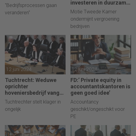
investeren in duurzame
"Bedrijfsprocessen gaan
bedrijven’
Motie Tweede Kamer
veranderen"
ondermijnt vergroening
bedrijven
12 juni 2024
12 juni 2024
Tuchtrecht: Weduwe
FD:’ Private equity in
oprichter
accountantskantoren is
hoveniersbedrijf vang
geen goed idee’
bot met nieuwe klacht
Tuchtrechter stelt klager in
Accountancy
ongelijk
geschikt/ongeschikt voor
PE