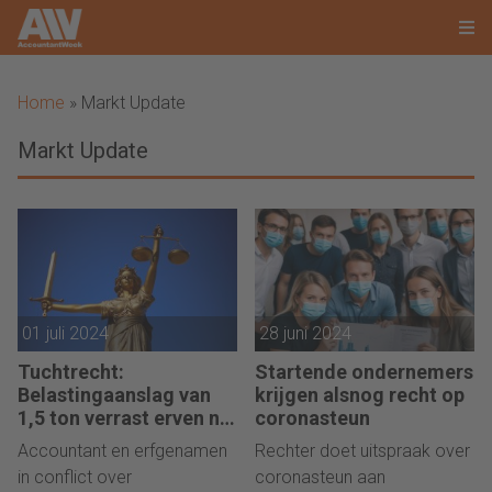
Home
»
Markt Update
Markt Update
01 juli 2024
28 juni 2024
Tuchtrecht:
Startende ondernemers
Belastingaanslag van
krijgen alsnog recht op
1,5 ton verrast erven na
coronasteun
advies accountant
Accountant en erfgenamen
Rechter doet uitspraak over
in conflict over
coronasteun aan