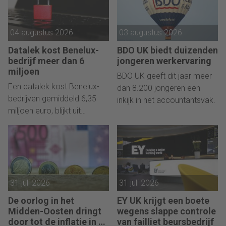
04 augustus 2026
03 augustus 2026
Datalek kost Benelux-
BDO UK biedt duizenden
bedrijf meer dan 6
jongeren werkervaring
miljoen
BDO UK geeft dit jaar meer
Een datalek kost Benelux-
dan 8.200 jongeren een
bedrijven gemiddeld 6,35
inkijk in het accountantsvak.
miljoen euro, blijkt uit
onderzoek van IBM.
31 juli 2026
31 juli 2026
De oorlog in het
EY UK krijgt een boete
Midden-Oosten dringt
wegens slappe controle
door tot de inflatie in de
van failliet beursbedrijf