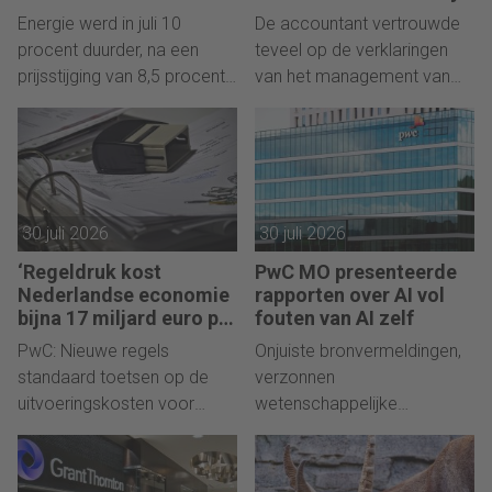
eurozone
Energie werd in juli 10
De accountant vertrouwde
procent duurder, na een
teveel op de verklaringen
prijsstijging van 8,5 procent
van het management van
in juni.
Made.com
30 juli 2026
30 juli 2026
‘Regeldruk kost
PwC MO presenteerde
Nederlandse economie
rapporten over AI vol
bijna 17 miljard euro per
fouten van AI zelf
jaar’
PwC: Nieuwe regels
Onjuiste bronvermeldingen,
standaard toetsen op de
verzonnen
uitvoeringskosten voor
wetenschappelijke
bedrijven.
verwijzingen en niet-
verifieerbare informatie.