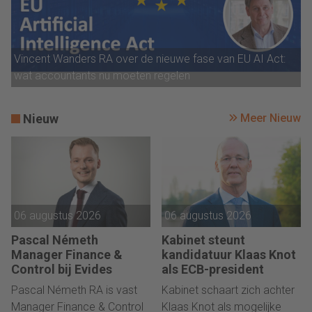
Vincent Wanders RA over de nieuwe fase van EU AI Act:
wat accountants nu moeten regelen
Nieuw
Meer Nieuw
06 augustus 2026
06 augustus 2026
Pascal Németh
Kabinet steunt
Manager Finance &
kandidatuur Klaas Knot
Control bij Evides
als ECB-president
Pascal Németh RA is vast
Kabinet schaart zich achter
Manager Finance & Control
Klaas Knot als mogelijke