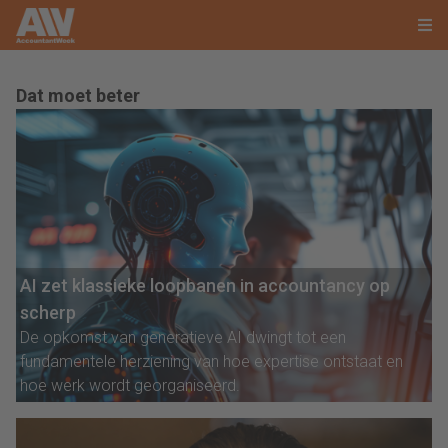
Dat moet beter
AI zet klassieke loopbanen in accountancy op
scherp
De opkomst van generatieve AI dwingt tot een
fundamentele herziening van hoe expertise ontstaat en
hoe werk wordt georganiseerd.