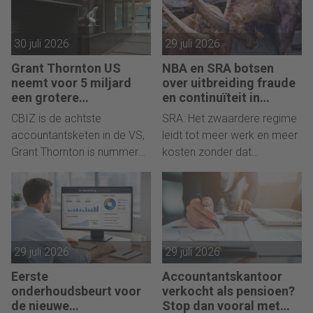
30 juli 2026
29 juli 2026
Grant Thornton US
NBA en SRA botsen
neemt voor 5 miljard
over uitbreiding fraude
een grotere
en continuïteit in
accountantsketen over
controleverklaringen
CBIZ is de achtste
SRA: Het zwaardere regime
accountantsketen in de VS,
leidt tot meer werk en meer
Grant Thornton is nummer
kosten zonder dat
negen.
toegevoegde waarde
duidelijk is.
29 juli 2026
29 juli 2026
Eerste
Accountantskantoor
onderhoudsbeurt voor
verkocht als pensioen?
de nieuwe
Stop dan vooral met