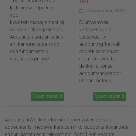
Implementatie NVKM
Yuki
luidt nieuw tijdperk in
12 november 2024
voor
kwaliteitsmanagement bij
Duurzaamheid,
accountantsorganisaties.
vergroening en
Accountantsorganisaties
sustainability
en -kantoren staan voor
accounting: het valt
een fundamentele
ondertussen haast
verandering in hoe
niet meer weg te
denken uit onze
accountancysector.
En dan meteen
Downloaden
Downloaden
AccountantWeek.nl informeert over zaken die voor
accountants, medewerkers van mkb-accountantskantoren
en hun klanten écht relevant zijn. Schrijf je in voor de