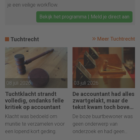
je een veilige workflow.
Bekijk het programma | Meld je direct aan
Tuchtrecht
Meer Tuchtrecht
08 juli 2026
03 juli 2026
Tuchtklacht strandt
De accountant had alles
volledig, ondanks felle
zwartgelakt, maar de
kritiek op accountant
tekst kwam toch boven
water
Klacht was bedoeld om
De boze buurtbewoner was
munitie te verzamelen voor
geen onderwerp van
een lopend kort geding.
onderzoek en had geen
reden tot klagen.