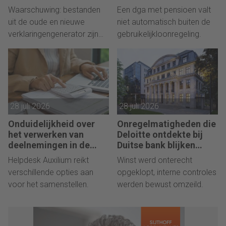
verklaringengenerator
werken
Waarschuwing: bestanden
Een dga met pensioen valt
voor accountants
uit de oude en nieuwe
niet automatisch buiten de
verklaringengenerator zijn
gebruikelijkloonregeling.
niet onderling uitwisselbaar.
28 juli 2026
28 juli 2026
Onduidelijkheid over
Onregelmatigheden die
het verwerken van
Deloitte ontdekte bij
deelnemingen in de
Duitse bank blijken
jaarrekening
fraude
Helpdesk Auxilium reikt
Winst werd onterecht
verschillende opties aan
opgeklopt, interne controles
voor het samenstellen.
werden bewust omzeild.