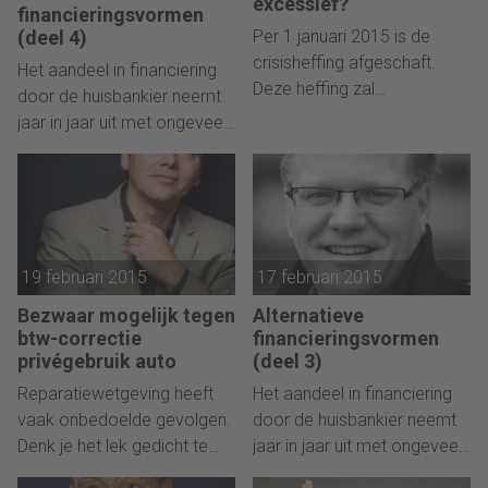
excessief?
financieringsvormen
kunnen leren.
(deel 4)
Per 1 januari 2015 is de
crisisheffing afgeschaft.
Het aandeel in financiering
Deze heffing zal
door de huisbankier neemt
desalniettemin de komende
jaar in jaar uit met ongeveer
jaren nog veelvuldig in het
10 procent af. Daarom
nieuws komen. Vele
moeten accountants, maar
bedrijven hebben de
ook controllers en
rechtmatigheid van deze
eigenaren van
heffing in twijfel getrokken
ondernemingen op de
en bezwaar aangetekend.
19 februari 2015
17 februari 2015
hoogte zijn van de ins en
De Rechtbank Den Haag
outs van alternatieve
Bezwaar mogelijk tegen
Alternatieve
heeft zich onlangs
financieringsvormen. Deel 4
btw-correctie
financieringsvormen
uitgesproken over deze
van een serie:
privégebruik auto
(deel 3)
kwestie.
Participatiemaatschappijen.
Reparatiewetgeving heeft
Het aandeel in financiering
vaak onbedoelde gevolgen.
door de huisbankier neemt
Denk je het lek gedicht te
jaar in jaar uit met ongeveer
hebben, blijkt er bij de
10 procent af. Daarom