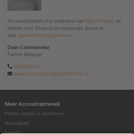
AccountantWeek.nl is onderdeel van
Sijthoff Media
, dé
partner voor (finance) professionals. Benut de
vele
advertentiemogelijkheden
.
Daan Commandeur
Partner Manager
0628068433
daancommandeur@sijthoffmedia.nl
Meer Accountantweek
Partner worden & Adverteren
Nieuwsbrief
Partners