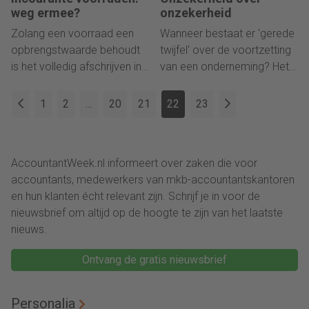
Vandaag antwoordde
weg ermee?
onzekerheid
verantwoordelijk minister
Zolang een voorraad een
Wanneer bestaat er 'gerede
Dijsselbloem.
opbrengstwaarde behoudt
twijfel' over de voortzetting
is het volledig afschrijven in
van een onderneming? Het
strijd met de geldende
Burgerlijk Wetboek is er niet
accountancystandaarden.
duidelijk over, de Raad voor
1
2
…
20
21
22
23
Maar het aanhouden van
de Jaarverslaggeving geeft
een voorraad veroorzaakt
een geheel eigen – en
voorraadkosten. Meteen
onjuiste – draai aan het
AccountantWeek.nl informeert over zaken die voor
saneren is dus voordeliger,
begrip. Dat kan beter.
accountants, medewerkers van mkb-accountantskantoren
maar is dit altijd verstandig?
en hun klanten écht relevant zijn. Schrijf je in voor de
En wat mag fiscaal gezien
nieuwsbrief om altijd op de hoogte te zijn van het laatste
wel en wat mag niet?
nieuws.
Ontvang de gratis nieuwsbrief
Personalia