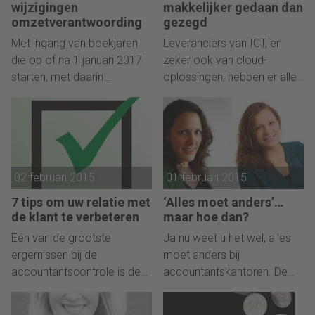
grensoverschrijdende
wijzigingen
makkelijker gedaan dan
ondernemer niet zakelijk
omzetverantwoording
gezegd
heeft gehandeld. Hoe
Met ingang van boekjaren
Leveranciers van ICT, en
kunnen ondernemer en
die op of na 1 januari 2017
zeker ook van cloud-
accountant dit voorkomen?
starten, met daarin
oplossingen, hebben er alle
opgenomen de
belang bij om alles rond die
vergelijkende cijfers over
cloud zo ingewikkeld
2016 zal de
mogelijk voor te stellen.
omzetverantwoording van
Complexer dan het in
de in de EU
werkelijkheid is.
02 februari 2015
01 februari 2015
beursgenoteerde
ondernemingen drastisch
7 tips om uw relatie met
‘Alles moet anders’…
kunnen wijzigen.
de klant te verbeteren
maar hoe dan?
Eén van de grootste
Ja nu weet u het wel, alles
ergernissen bij de
moet anders bij
accountantscontrole is de
accountantskantoren. De
meerwerkdiscussie, die
wereld om u heen verandert,
tegelijkertijd een
met name uw klanten, hun