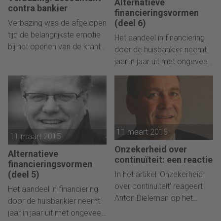
stellen twee Amerikaanse
Alternatieve
financieringsvormen. Deel 7
contra bankier
professoren, Paul B.W. Miller
financieringsvormen
van een serie: Factoring.
(deel 6)
Verbazing was de afgelopen
en Paul R. Bahnson, van
tijd de belangrijkste emotie
respectievelijk de universiteit
Het aandeel in financiering
bij het openen van de krant.
van Colorado en Boise
door de huisbankier neemt
Natuurlijk was er verbazing
University. Drie Nederlandse
jaar in jaar uit met ongeveer
over alle rampspoed
hoogleraren reageren.
10 procent af. Daarom
waarvan wereldwijd sprake
moeten accountants, maar
is. Dit was echter niet de
ook controllers en
voornaamste reden voor
eigenaren van
mijn verbazing. Mijn
ondernemingen op de
verbazing hing vooral
11 maart 2015
hoogte zijn van de ins en
11 maart 2015
samen met ontwikkelingen
outs van alternatieve
Onzekerheid over
bij andere beroepsgroepen.
Alternatieve
financieringsvormen. Deel 6
continuïteit: een reactie
financieringsvormen
In deze bijdrage een korte
van een serie: Kredietunies.
(deel 5)
In het artikel 'Onzekerheid
bloemlezing van de
over continuïteit' reageert
ontwikkelingen die de bron
Het aandeel in financiering
Anton Dieleman op het
vormen van mijn verbazing.
door de huisbankier neemt
eerder verschenen
jaar in jaar uit met ongeveer