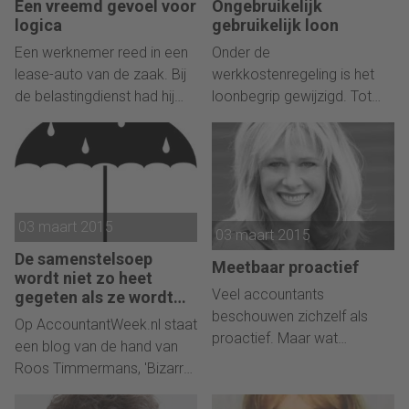
'tussen'variant waardering
Een vreemd gevoel voor
Ongebruikelijk
as they have been read to
logica
gebruikelijk loon
op continuïteitsbasis in een
you?'
situatie van ernstige
Een werknemer reed in een
Onder de
continuïteitsonzekerheid
lease-auto van de zaak. Bij
werkkostenregeling is het
(met adequate toelichting)?
de belastingdienst had hij
loonbegrip gewijzigd. Tot
Toch niet.
een verklaring geen privé-
het loon behoren onder
gebruik afgegeven. Toen de
deze regeling alle
belastingdienst deze
vergoedingen en
verklaring wilde controleren
verstrekkingen. Ook als die,
en de rittenadministratie
omdat ze onder een
03 maart 2015
opvroeg, bleek de
gerichte vrijstelling of
03 maart 2015
werknemer daar niet over te
nihilwaardering vallen,
De samenstelsoep
Meetbaar proactief
beschikken. Hoe nu verder?
uiteindelijk niet tot
wordt niet zo heet
belastingheffing leiden. Dit
Veel accountants
gegeten als ze wordt
opgediend
biedt mogelijkheden voor de
beschouwen zichzelf als
Op AccountantWeek.nl staat
DGA en zijn gebruikelijk loon.
proactief. Maar wat
een blog van de hand van
bedoelen ze daarmee
Roos Timmermans, 'Bizarre
eigenlijk? En hoe kun je zien
situatie rondom vernieuwde
of zelfs meten hoe je