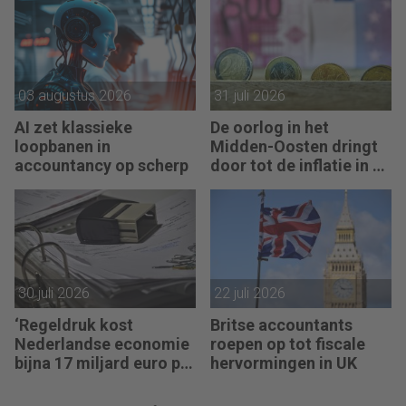
03 augustus 2026
31 juli 2026
AI zet klassieke
De oorlog in het
loopbanen in
Midden-Oosten dringt
accountancy op scherp
door tot de inflatie in de
eurozone
30 juli 2026
22 juli 2026
‘Regeldruk kost
Britse accountants
Nederlandse economie
roepen op tot fiscale
bijna 17 miljard euro per
hervormingen in UK
jaar’