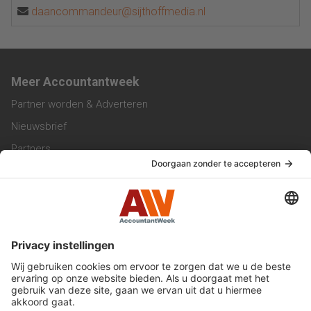
daancommandeur@sijthoffmedia.nl
Meer Accountantweek
Partner worden & Adverteren
Nieuwsbrief
Partners
Trainingen
Vacatures
Service & Contact
Contact & Redactie
Werken bij ons
Privacy Statement
Algemene Voorwaarden