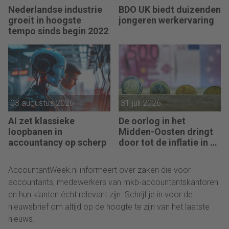
Nederlandse industrie
BDO UK biedt duizenden
groeit in hoogste
jongeren werkervaring
tempo sinds begin 2022
03 augustus 2026
31 juli 2026
AI zet klassieke
De oorlog in het
loopbanen in
Midden-Oosten dringt
accountancy op scherp
door tot de inflatie in de
eurozone
AccountantWeek.nl informeert over zaken die voor
accountants, medewerkers van mkb-accountantskantoren
en hun klanten écht relevant zijn. Schrijf je in voor de
nieuwsbrief om altijd op de hoogte te zijn van het laatste
nieuws.