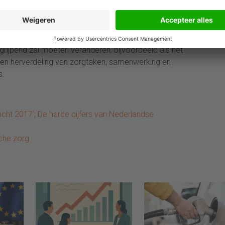
groeien, vooral dankzij de toenemende vraag als
sgroei en technologische vooruitgang. De gevolgen van
rijpend zal moeten veranderen, bijvoorbeeld als het
 een herverdeling van zorgtaken, samenwerking en
s.
cht 2017'; De harde cijfers van Nederlandse
che zorg