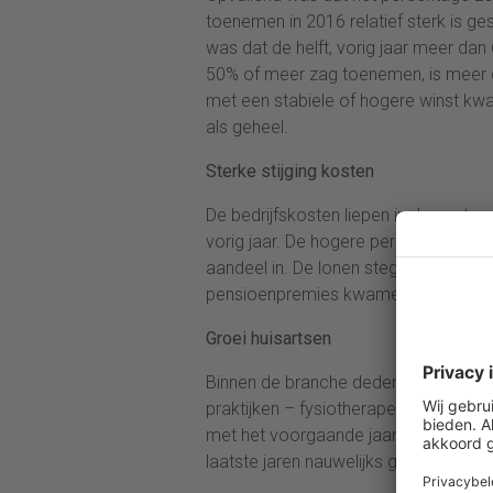
toenemen in 2016 relatief sterk is g
was dat de helft, vorig jaar meer d
50% of meer zag toenemen, is meer 
met een stabiele of hogere winst kw
als geheel.
Sterke stijging kosten
De bedrijfskosten liepen in de sector 
vorig jaar. De hogere personeelskoste
aandeel in. De lonen stegen met 8%, 
pensioenpremies kwamen ruim 10% hoger
Groei huisartsen
Binnen de branche deden vooral huisa
praktijken – fysiotherapeuten, paramed
met het voorgaande jaar en het mkb-
laatste jaren nauwelijks gestegen, d