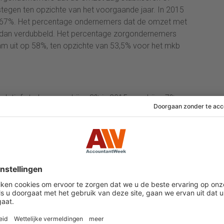
estegen ten opzichte van het voorgaande jaar. In 2015
an 67%. Het percentage ondernemers dat de omzet met
dan verdubbeld. Het percentage zorgondernemers
am uit op 58%, ten opzichte van 53,5% voor het mkb
relatief sterk op: van bijna 3% in 2015 naar bijna 7%
n, een stijging van 7,9%, hadden hier een belangrijk
versus 3,4% in 2015 en een daling van 2,2% in 2014. De
 uit, terwijl die een jaar eerder nog licht daalden.
rtsen het erg goed. De winstcijfers van paramedische
ici en verloskundigen – vielen tegen in vergelijking
gemiddelde. In deze deelbranche zijn de tarieven de
oordat zorgverzekeraars scherper zijn gaan inkopen.