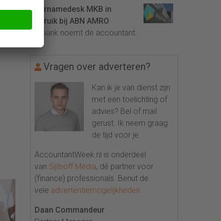
Overnamedesk MKB in
gebruik bij ABN AMRO
De bank noemt de accountant...
Vragen over adverteren?
Kan ik je van dienst zijn
met een toelichting of
advies? Bel of mail
gerust. Ik neem graag
de tijd voor je.
AccountantWeek.nl is onderdeel
van
Sijthoff Media
, dé partner voor
(finance) professionals. Benut de
vele
advertentiemogelijkheden
.
Daan Commandeur