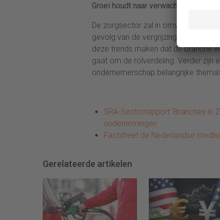
Groei houdt naar verwachting aan
De zorgsector zal in omvang blijven 
gevolg van de vergrijzing, bevolking
deze trends maken dat de branche ing
gaat om de rolverdeling. Verder zijn
ondernemerschap belangrijke thema’
SRA-Sectorrapport 'Branches in Zi
ondernemingen
Factsheet de Nederlandse medis
Gerelateerde artikelen