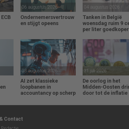
06 augustus 2026
04 augustus 2026
 ECB
Ondernemersvertrouw
Tanken in België
en stijgt opeens
woensdag ruim 9 c
per liter goedkoper
03 augustus 2026
31 juli 2026
AI zet klassieke
De oorlog in het
ren
loopbanen in
Midden-Oosten dri
accountancy op scherp
door tot de inflatie 
de eurozone
 & Contact
 Redactie