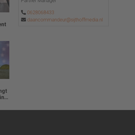
Partner Manager
0628068433
daancommandeur@sijthoffmedia.nl
ent
ngt
in