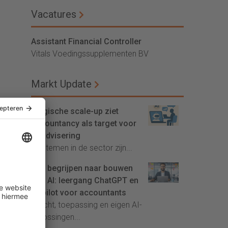
Vacatures
Assistant Financial Controller
Vitals Voedingssupplementen BV
Markt Update
Belgische scale-up ziet
accountancy als target voor
AI-advisering
'Systemen in de sector zijn...
Van begrijpen naar bouwen
met AI: leergang ChatGPT en
Copilot voor accountants
Inzicht, toepassing en eigen AI-
oplossingen...