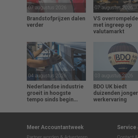
07 augustus 2026
07 augustus 2026
Brandstofprijzen dalen
VS overrompelde
verder
met ingreep op
valutamarkt
04 augustus 2026
03 augustus 2026
Nederlandse industrie
BDO UK biedt
groeit in hoogste
duizenden jonge
tempo sinds begin
werkervaring
2022
Meer Accountantweek
Service
Partner worden & Adverteren
Contact &