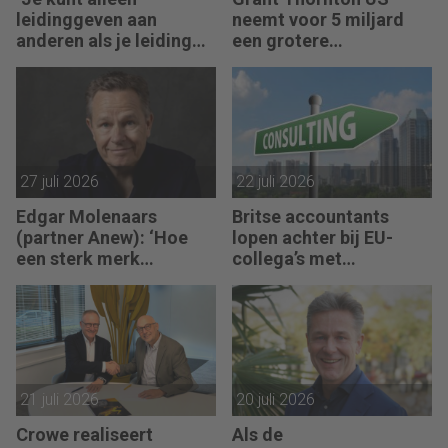
leidinggeven aan
neemt voor 5 miljard
anderen als je leiding
een grotere
kunt geven aan jezelf’
accountantsketen over
27 juli 2026
22 juli 2026
Edgar Molenaars
Britse accountants
(partner Anew): ‘Hoe
lopen achter bij EU-
een sterk merk
collega’s met
ontastbare waarde
advieswerk
vertaalt in tastbaar
geld’
21 juli 2026
20 juli 2026
Crowe realiseert
Als de