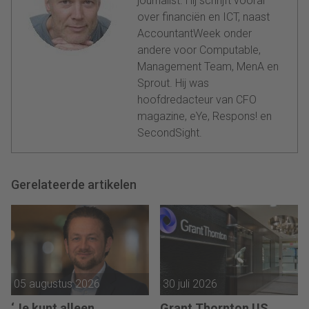
journalist. Hij schrijft vooral
over financiën en ICT, naast
AccountantWeek onder
andere voor Computable,
Management Team, MenA en
Sprout. Hij was
hoofdredacteur van CFO
magazine, eYe, Respons! en
SecondSight.
Gerelateerde artikelen
05 augustus 2026
30 juli 2026
‘Je kunt alleen
Grant Thornton US