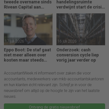
tweede overname sinds
handelingsruimte
Rivean Capital aan
verdwijnt start de crisis
boord is
bij een bedrijf, vertelt
Pim van Berkel
17 juli 2026
16 juli 2026
Eppo Boot: De staf gaat
Onderzoek: cash
niet meer alleen over
conversion cycle liep
kosten maar steeds
vorig jaar verder op
vaker over impact
AccountantWeek.nl informeert over zaken die voor
accountants, medewerkers van mkb-accountantskantoren
en hun klanten écht relevant zijn. Schrijf je in voor de
nieuwsbrief om altijd op de hoogte te zijn van het laatste
nieuws.
Ontvang de gratis nieuwsbrief