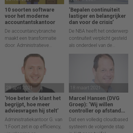
onderzoeksbureau Integis.
10 soorten software
‘Bepalen continuiteit
En docent van de NBA-
voor het moderne
lastiger en belangrijker
cursus 'Update rondom
accountantskantoor
dan voor de crisis’
fraude'. "Ook al kan fraude
De accountancybranche
De NBA heeft het onderwerp
niet worden uitgebannen, je
maakt een transformatie
continuïteit verplicht gesteld
kunt fraude wel tegengaan.
door. Administratieve
als onderdeel van de
Wij leggen aan de hand van
werkzaamheden en
Permanente Educatie in
praktijkvoorbeelden uit hoe
controle-aciviteiten staan
2021.
dat het beste kan."
nog altijd aan de basis van
het accountantsberoep,
maar advies werk en andere
28 april 2021
18 maart 2021
activiteiten worden steeds
belangrijker. Digitalisering,
‘Hoe beter de klant het
Marcel Hansen (DVG
automatisering en
begrijpt, hoe meer
Groep): ‘Wij willen
standaardisering van
adviesvragen hij stelt’
controller op afstand
zijn’
werkzaamheden kunnen
Administratiekantoor G. van
Dat een volledig cloudbased
ervoor zorgen dat kantoren
’t Foort zet in op efficiency,
systeem de volgende stap
efficiënter en veiliger werken