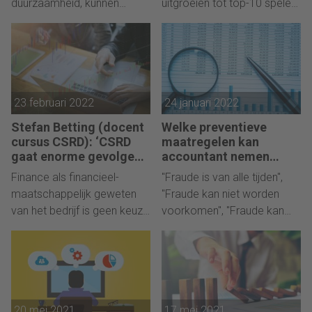
duurzaamheid, kunnen
uitgroeien tot top-10 speler
bedrijven binnenkort ook
in de accountancymarkt.
een soort 'IT in control'-
verklaring krijgen. "Veel
bedrijven kunnen straks niet
meer zonder."
23 februari 2022
24 januari 2022
Stefan Betting (docent
Welke preventieve
cursus CSRD): ‘CSRD
maatregelen kan
gaat enorme gevolgen
accountant nemen
hebben’
tegen fraude?
Finance als financieel-
"Fraude is van alle tijden",
maatschappelijk geweten
"Fraude kan niet worden
van het bedrijf is geen keuze
voorkomen", "Fraude kan
meer, maar een verplichting.
meestal niet door de
controlerend accountant
worden gedetecteerd."
Aldus Bart Bruin, forensisch
accountant en directeur van
20 mei 2021
17 mei 2021
forensisch