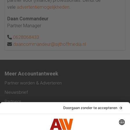
partner voor (finance) professionals. Benut de
vele
advertentiemogelijkheden
.
Daan Commandeur
Partner Manager
0628068433
daancommandeur@sijthoffmedia.nl
Meer Accountantweek
Partner worden & Adverteren
Nieuwsbrief
Partners
Trainingen
Vacatures
Service & Contact