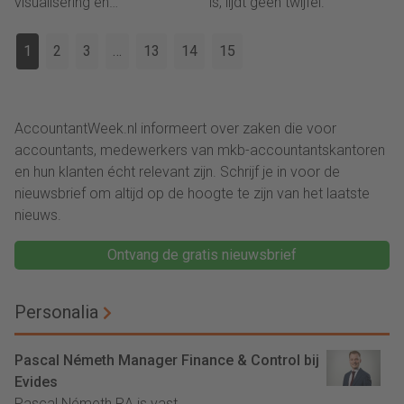
visualisering en
is, lijdt geen twijfel.
dan vroeger én dat het
hoogwaardig advies.
contact met de klanten
1
2
3
…
13
14
15
vlotter verloopt. Een
selectie van software die
het moderne
accountantskantoor kan
AccountantWeek.nl informeert over zaken die voor
inzetten om dit inderdaad te
accountants, medewerkers van mkb-accountantskantoren
laten gebeuren.
en hun klanten écht relevant zijn. Schrijf je in voor de
nieuwsbrief om altijd op de hoogte te zijn van het laatste
nieuws.
Ontvang de gratis nieuwsbrief
Personalia
Pascal Németh Manager Finance & Control bij
Evides
Pascal Németh RA is vast...