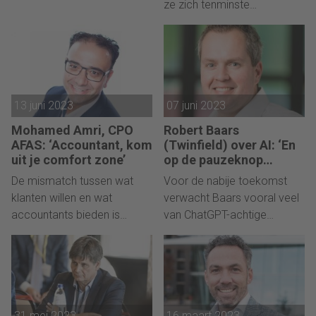
ze zich tenminste
aanpassen.
13 juni 2023
07 juni 2023
Mohamed Amri, CPO
Robert Baars
AFAS: ‘Accountant, kom
(Twinfield) over AI: ‘En
uit je comfort zone’
op de pauzeknop
drukken is niet
De mismatch tussen wat
Voor de nabije toekomst
mogelijk’
klanten willen en wat
verwacht Baars vooral veel
accountants bieden is
van ChatGPT-achtige
makkelijk te verhelpen.
software voor de
accountancy.
31 mei 2023
16 maart 2023