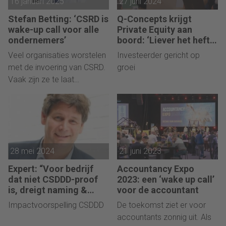
16 januari 2025
27 juni 2024
Stefan Betting: ‘CSRD is
Q-Concepts krijgt
wake-up call voor alle
Private Equity aan
ondernemers’
boord: ‘Liever het heft
in eigen hand dan prooi
Veel organisaties worstelen
Investeerder gericht op
worden’
met de invoering van CSRD.
groei
Vaak zijn ze te laat
begonnen.
28 mei 2024
21 juni 2023
Expert: “Voor bedrijf
Accountancy Expo
dat niet CSDDD-proof
2023: een ‘wake up call’
is, dreigt naming &
voor de accountant
shaming”
Impactvoorspelling CSDDD
De toekomst ziet er voor
accountants zonnig uit. Als