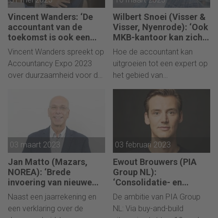
Vincent Wanders: ‘De
Wilbert Snoei (Visser &
accountant van de
Visser, Nyenrode): ‘Ook
toekomst is ook een
MKB-kantoor kan zich
duurzaamheidsadviseur
richten op data-analyse’
Vincent Wanders spreekt op
Hoe de accountant kan
’
Accountancy Expo 2023
uitgroeien tot een expert op
over duurzaamheid voor de
het gebied van
(MKB) accountant.
datagedreven analyse en
advies.
03 maart 2023
03 februari 2023
Jan Matto (Mazars,
Ewout Brouwers (PIA
NOREA): ‘Brede
Group NL):
invoering van nieuwe
‘Consolidatie- en
rapportagestandaard
innovatiegolf in
Naast een jaarrekening en
De ambitie van PIA Group
voor IT verwacht’
accountancy is
een verklaring over de
NL: Via buy-and-build
begonnen’