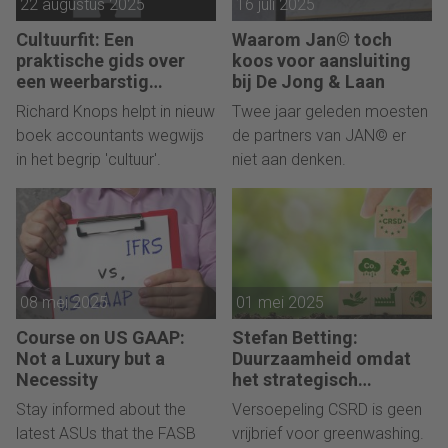
22 augustus 2025
16 juli 2025
Cultuurfit: Een
Waarom Jan© toch
praktische gids over
koos voor aansluiting
een weerbarstig
bij De Jong & Laan
onderwerp
Richard Knops helpt in nieuw
Twee jaar geleden moesten
boek accountants wegwijs
de partners van JAN© er
in het begrip 'cultuur'.
niet aan denken.
08 mei 2025
01 mei 2025
Course on US GAAP:
Stefan Betting:
Not a Luxury but a
Duurzaamheid omdat
Necessity
het strategisch
voordeel biedt
Stay informed about the
Versoepeling CSRD is geen
latest ASUs that the FASB
vrijbrief voor greenwashing.