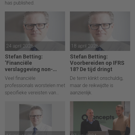
has published.
24 april 2025
18 april 2025
Stefan Betting:
Stefan Betting:
‘Financiële
Voorbereiden op IFRS
verslaggeving non-
18? De tijd dringt
profits gaat vaak mis’
Veel financiële
De term klinkt onschuldig,
professionals worstelen met
maar de reikwijdte is
specifieke vereisten van
aanzienlijk.
deze sector.