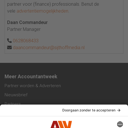
partner voor (finance) professionals. Benut de
vele
advertentiemogelijkheden
.
Daan Commandeur
Partner Manager
0628068433
daancommandeur@sijthoffmedia.nl
Meer Accountantweek
Partner worden & Adverteren
Nieuwsbrief
Partners
Trainingen
Vacatures