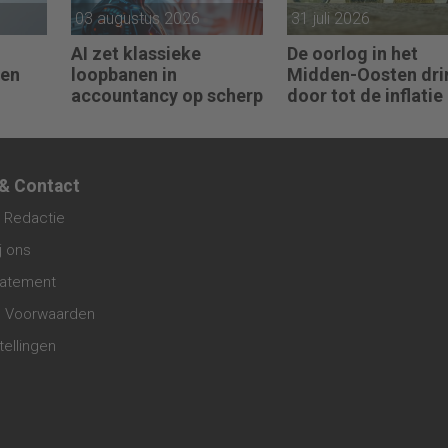
03 augustus 2026
31 juli 2026
AI zet klassieke
De oorlog in het
ren
loopbanen in
Midden-Oosten dri
accountancy op scherp
door tot de inflatie 
de eurozone
 & Contact
 Redactie
j ons
tatement
 Voorwaarden
tellingen