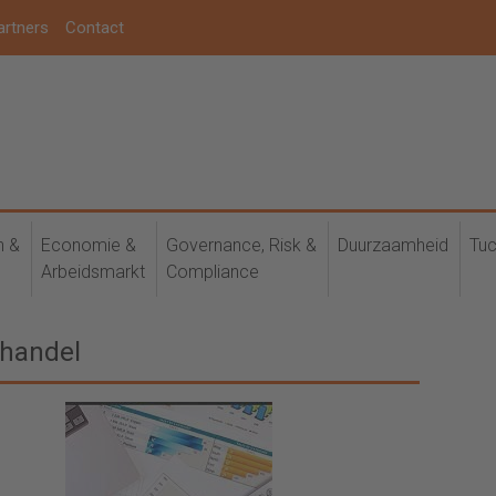
artners
Contact
h &
Economie &
Governance, Risk &
Duurzaamheid
Tuc
Arbeidsmarkt
Compliance
lhandel