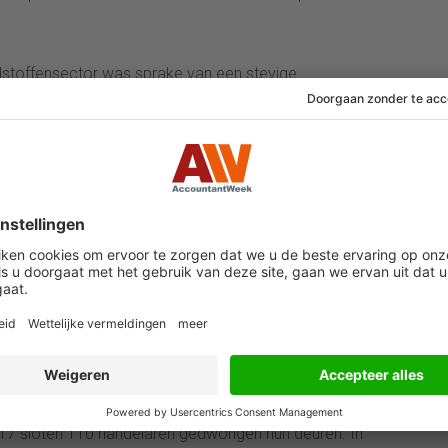
dstoffensector was sprake van een stevige
el exclusief de oliehandel groeide met ruim 8
del stuwden dit groeicijfer. Zo was er weer meer
de leveranciers voor het vierde jaar op rij een
uur deden met bijna 8 procent meer omzet goede
er landbouwmachines en tractoren geleverd. De omzet
r meer vraag uit binnen- en buitenland. Na drie
ijfers voor de handelaren in ICT-middelen. Zowel de
oeide, waardoor de omzet toenam met 5 procent.
menten
erwachtingen groeiden. De handelaren zien de
oet. Dit verbeterde sentiment valt samen met een
2017 sloten 110 handelaren gedwongen hun deuren. In