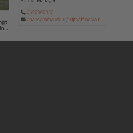
Partner Manager
0628068433
daancommandeur@sijthoffmedia.nl
ngt
in