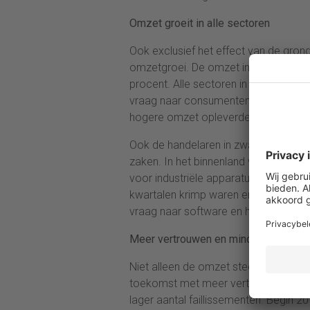
Omzet groeit in alle sectoren
Ook exclusief het effect van de gron
omzetgroei. De omzet in de groothand
procent. Alle sectoren in de groothan
vraag naar consumentengoederen, wat 
hogere omzet opleverde.
Ook de handelaren in zware apparat
zaken. In het binnenland werden me
voor industriële apparatuur steeg doo
kwartalen krimp waren er positieve c
vraag naar software en hardware gr
Meer vertrouwen en minder faillisse
Niet alleen de omzet steeg, ook de v
toekomst met meer vertrouwen tegem
lager aantal faillissementen. Begin 