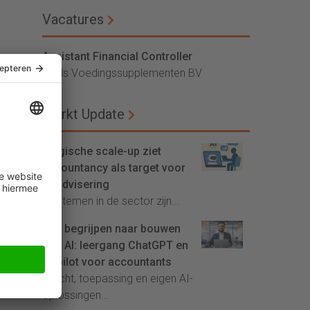
Vacatures
Assistant Financial Controller
Vitals Voedingssupplementen BV
Markt Update
Belgische scale-up ziet
accountancy als target voor
AI-advisering
'Systemen in de sector zijn...
Van begrijpen naar bouwen
met AI: leergang ChatGPT en
Copilot voor accountants
Inzicht, toepassing en eigen AI-
oplossingen...