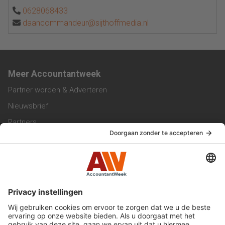
0628068433
daancommandeur@sijthoffmedia.nl
Meer Accountantweek
Partner worden & Adverteren
Nieuwsbrief
Partners
Trainingen
Vacatures
Service & Contact
Contact & Redactie
Werken bij ons
Privacy Statement