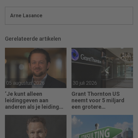
Arne Lasance
Gerelateerde artikelen
05 augustus 2026
30 juli 2026
‘Je kunt alleen
Grant Thornton US
leidinggeven aan
neemt voor 5 miljard
anderen als je leiding
een grotere
kunt geven aan jezelf’
accountantsketen over