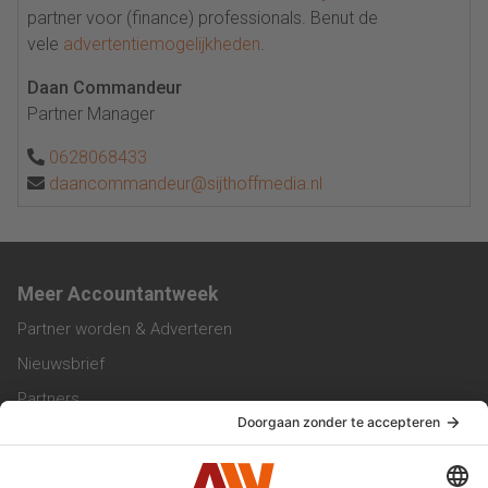
partner voor (finance) professionals. Benut de
vele
advertentiemogelijkheden
.
Daan Commandeur
Partner Manager
0628068433
daancommandeur@sijthoffmedia.nl
Meer Accountantweek
Partner worden & Adverteren
Nieuwsbrief
Partners
Trainingen
Vacatures