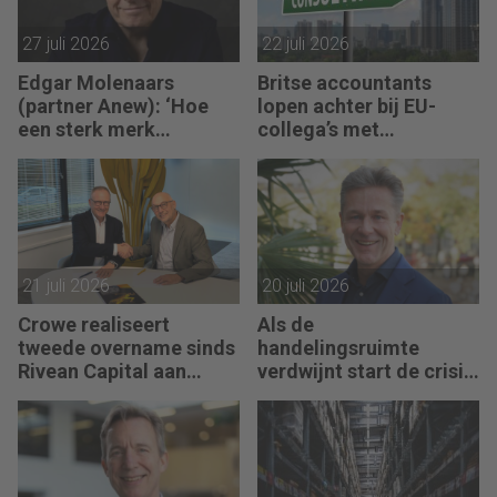
27 juli 2026
22 juli 2026
Edgar Molenaars
Britse accountants
(partner Anew): ‘Hoe
lopen achter bij EU-
een sterk merk
collega’s met
ontastbare waarde
advieswerk
vertaalt in tastbaar
geld’
21 juli 2026
20 juli 2026
Crowe realiseert
Als de
tweede overname sinds
handelingsruimte
Rivean Capital aan
verdwijnt start de crisis
boord is
bij een bedrijf, vertelt
Pim van Berkel