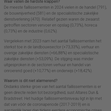
Waar vallen de hardste klappen?
De meeste faillissementen in 2024 vielen in de handel (791),
de bouwnijverheid (581) en de specialistische zakelijke
dienstverlening (470). Relatief gezien waren de zwaarst
getroffen sectoren vervoer en opslag (0,73%), horeca
(0,73%) en de industrie (0,62%).
Vergeleken met 2023 nam het aantal faillissementen het
sterkst toe in de landbouwsector (+73,33%), verhuur en
overige zakelijke diensten (+66,88%) en specialistische
zakelijke diensten (+53,09%). De stijging was minder
uitgesproken in de sectoren verhuur en handel van
onroerend goed (+10,77%) en onderwijs (+18,42%).
Waarom is dit niet alarmerend?
Ondanks sterke groei van het aantal faillissementen is er
geen directe reden tot bezorgdheid, sust Altares Dun &
Bradstreet. Het huidige faillissementsniveau ligt in lijn met
dat van vóór de coronaperiode (2017-2019) en is
aanzienlijk lager dan tijdens eerdere economische crises.