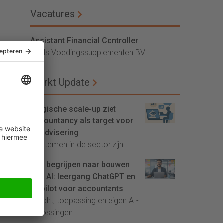
Vacatures
Assistant Financial Controller
Vitals Voedingssupplementen BV
Markt Update
Belgische scale-up ziet
accountancy als target voor
AI-advisering
'Systemen in de sector zijn...
Van begrijpen naar bouwen
met AI: leergang ChatGPT en
Copilot voor accountants
Inzicht, toepassing en eigen AI-
oplossingen...