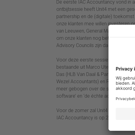
De eerste IAC Accountancy vond in apr
ontbijtsessie heeft Unit4 met een ge
partnership en de (digitale) toekoms
onze klanten mee willen investeren o
van Leeuwen, General Manager bij Uni
om onze klanten nog beter te bedien
Advisory Councils zijn daar onmisbaar
Voor deze eerste sessie nodigde Uni
bestaande uit Marco Utermark (DRV A
Das (HLB Van Daal & Partners), Vince
Wezel Accountants) en Robert Molena
meer gebogen over de stellingen ‘co-
software’ en ‘de échte accountant wor
Voor de zomer zal Unit4 adviesraden 
IAC Accountancy is op 24 mei gepla