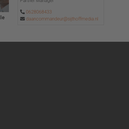
Partner Manager
0628068433
le
daancommandeur@sijthoffmedia.nl