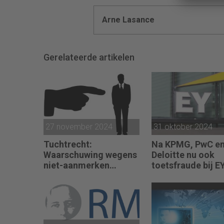
Arne Lasance
Gerelateerde artikelen
27 november 2024
31 oktober 2024
Tuchtrecht:
Na KPMG, PwC e
Waarschuwing wegens
Deloitte nu ook
niet-aanmerken
toetsfraude bij E
juridische kosten als
‘significante
aangelegenheid’