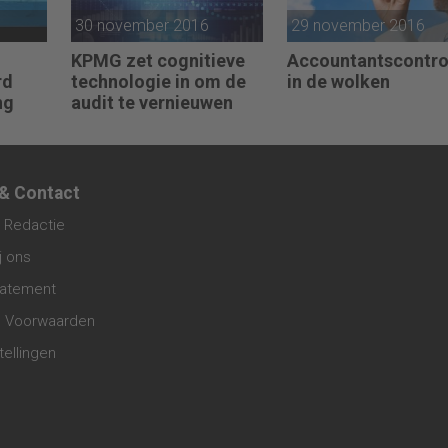
30 november 2016
29 november 2016
KPMG zet cognitieve
Accountantscontro
rd
technologie in om de
in de wolken
ng
audit te vernieuwen
 & Contact
 Redactie
j ons
tatement
 Voorwaarden
tellingen