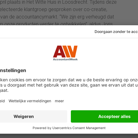
il plaats in Het Witte Huis in Loosdrecht. Tijdens deze
selecteerde klantgroep gesproken over co-creatie,
t van de accountancymarkt. “We zijn erg verheugd dat
m onze producten verder te ontwikkelen”, aldus Joris
t4. “Innovatie is geen doel op zich, maar een middel
en met onze producten en diensten. Deze Industry
 voor.”
t4 een speciaal geselecteerde groep accountants uit,
ccountants & Adviseurs), Peter Verzaal (EY), Sjack
nt van Otterloo (KAB Accountants), Wilbert Star (Van
ar (Witlox van den Boomen). Zij hebben zich onder
creatie is essentieel voor succesvolle nieuwe
dt nooit adviseur’.
in het leven roepen in andere sectoren. De tweede
nd.