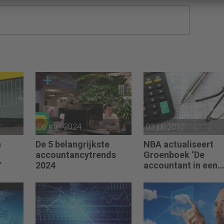
06 mei 2024
03 juli 2017
n
De 5 belangrijkste
NBA actualiseert
accountancytrends
Groenboek ‘De
Y
2024
accountant in een
SBR-omgeving’