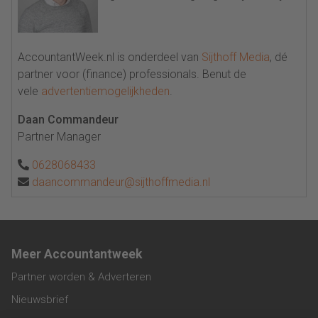
AccountantWeek.nl is onderdeel van
Sijthoff Media
, dé
partner voor (finance) professionals. Benut de
vele
advertentiemogelijkheden
.
Daan Commandeur
Partner Manager
0628068433
daancommandeur@sijthoffmedia.nl
Meer Accountantweek
Partner worden & Adverteren
Nieuwsbrief