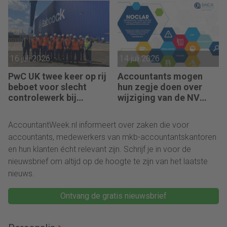
kantoren
16 juli 2026
14 juli 2026
PwC UK twee keer op rij
Accountants mogen
beboet voor slecht
hun zegje doen over
controlewerk bij
wijziging van de NV
dezelfde klant
NOCLAR
AccountantWeek.nl informeert over zaken die voor
accountants, medewerkers van mkb-accountantskantoren
en hun klanten écht relevant zijn. Schrijf je in voor de
nieuwsbrief om altijd op de hoogte te zijn van het laatste
nieuws.
Ontvang de gratis nieuwsbrief