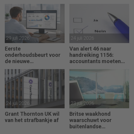
controleverklaringen
29 juli 2026
24 juli 2026
Eerste
Van alert 46 naar
onderhoudsbeurt voor
handreiking 1156:
de nieuwe
accountants moeten
verklaringengenerator
hun zegje doen
voor accountants
24 juli 2026
23 juli 2026
Grant Thornton UK wil
Britse waakhond
van het strafbankje af
waarschuwt voor
buitenlandse
controleteams van