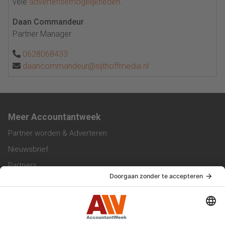
vele
advertentiemogelijkheden
.
Daan Commandeur
Partner Manager
0628068433
daancommandeur@sijthoffmedia.nl
Meer Accountantweek
Partner worden & Adverteren
Nieuwsbrief
Partners
Trainingen
Vacatures
Service & Contact