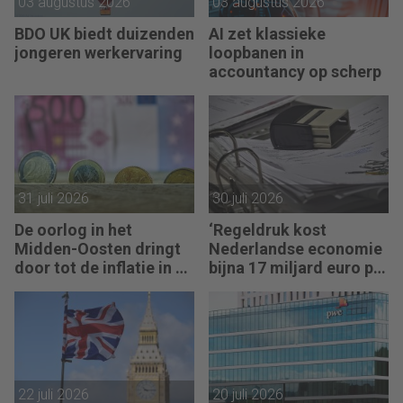
03 augustus 2026
03 augustus 2026
BDO UK biedt duizenden
AI zet klassieke
jongeren werkervaring
loopbanen in
accountancy op scherp
31 juli 2026
30 juli 2026
De oorlog in het
‘Regeldruk kost
Midden-Oosten dringt
Nederlandse economie
door tot de inflatie in de
bijna 17 miljard euro per
eurozone
jaar’
22 juli 2026
20 juli 2026