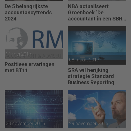
De 5 belangrijkste
NBA actualiseert
accountancytrends
Groenboek ‘De
2024
accountant in een SBR-
omgeving’
11 mei 2017
08 maart 2017
Positieve ervaringen
SRA wil herijking
met BT11
strategie Standard
Business Reporting
30 november 2016
29 november 2016