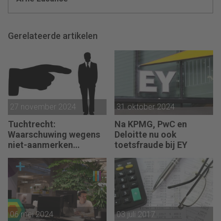
Gerelateerde artikelen
27 november 2024
31 oktober 2024
Tuchtrecht:
Na KPMG, PwC en
Waarschuwing wegens
Deloitte nu ook
niet-aanmerken
toetsfraude bij EY
juridische kosten als
‘significante
aangelegenheid’
06 mei 2024
03 juli 2017