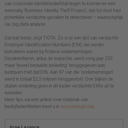
van corporate identiteitsdiefstal tegen te komen en een
eenmalig ‘Business Identity Theft Project’, dat tot doel had
potentiële verdachte gevallen te detecteren – waarschijnlijk
via big data analyse.
Dat kan beter, zegt TIGTA. Zo is er een lijst van verdachte
Employer Identification Numbers (EIN), die eerder
betrokken waren bij fictieve ondernemingen.
Desalniettemin, aldus de inspectie, werd vorig jaar 233
maal ‘teveel betaalde belasting’ teruggegeven aan
bedrijven met dat EIN. Aan 97 van die ‘ondernemingen’
werd in totaal $2,5 miljoen teruggestort. Ook blijken de
staten onderling geen in dit kader verdachte EIN’s uit te
wisselen.
Meer tips via een artikel over misbruik van
bedrijfsidentiteiten leest u in
accountingtoday
.
Arne Lasance