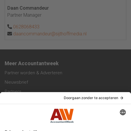
Daan Commandeur
Partner Manager
0628068433
daancommandeur@sijthoffmedia.nl
Meer Accountantweek
Partner worden & Adverteren
Nieuwsbrief
Partners
Trainingen
Vacatures
Service & Contact
Contact & Redactie