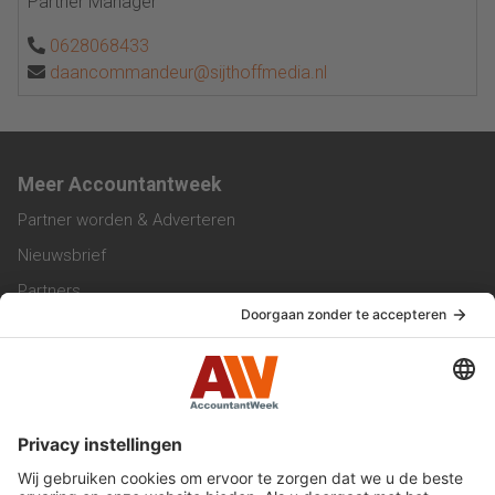
Partner Manager
0628068433
daancommandeur@sijthoffmedia.nl
Meer Accountantweek
Partner worden & Adverteren
Nieuwsbrief
Partners
Trainingen
Vacatures
Service & Contact
Contact & Redactie
Werken bij ons