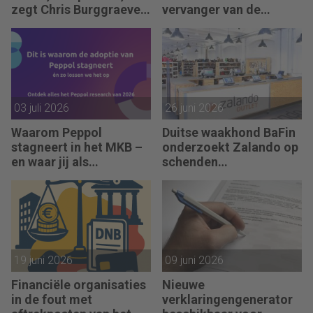
zegt Chris Burggraeve
vervanger van de
(ex-Global CMO AB
boekhouder
InBev)
03 juli 2026
26 juni 2026
Waarom Peppol
Duitse waakhond BaFin
stagneert in het MKB –
onderzoekt Zalando op
en waar jij als
schenden
accountant het verschil
boekhoudregels
maakt
19 juni 2026
09 juni 2026
Financiële organisaties
Nieuwe
in de fout met
verklaringengenerator