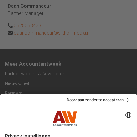
Daan Commandeur
Partner Manager
0628068433
daancommandeur@sijthoffmedia.nl
Meer Accountantweek
Partner worden & Adverteren
Nieuwsbrief
Partners
Trainingen
Vacatures
Service & Contact
Contact & Redactie