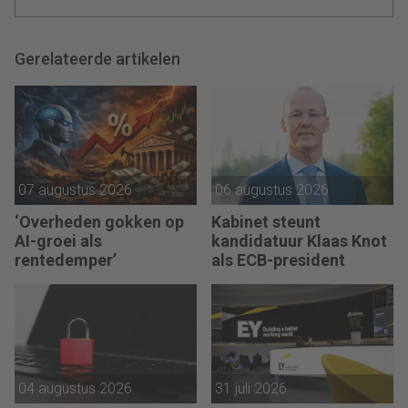
Gerelateerde artikelen
07 augustus 2026
06 augustus 2026
‘Overheden gokken op
Kabinet steunt
AI-groei als
kandidatuur Klaas Knot
rentedemper’
als ECB-president
04 augustus 2026
31 juli 2026