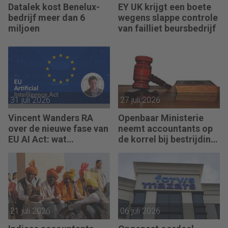
Datalek kost Benelux-
EY UK krijgt een boete
bedrijf meer dan 6
wegens slappe controle
miljoen
van failliet beursbedrijf
31 juli 2026
27 juli 2026
Vincent Wanders RA
Openbaar Ministerie
over de nieuwe fase van
neemt accountants op
EU AI Act: wat
de korrel bij bestrijding
accountants nu moeten
witwassen
regelen
21 juli 2026
06 juli 2026