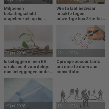
Miljoenen
Wie te laat bezwaar
belastingschuld
maakte tegen
stapelen zich op bij
onwettige box 3-heffing
failliete pakketkoeriers
vist achter het net
23 juni 2026
22 juni 2026
Is beleggen in een BV
Oproepe accountants
straks echt voordeliger
om mee te doen aan
dan beleggingen onder
consultatie
box 3?
winstbelastingen
19 juni 2026
18 juni 2026