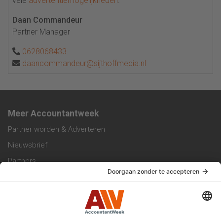
vele
advertentiemogelijkheden
.
Daan Commandeur
Partner Manager
0628068433
daancommandeur@sijthoffmedia.nl
Meer Accountantweek
Partner worden & Adverteren
Nieuwsbrief
Partners
Trainingen
Vacatures
Service & Contact