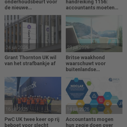
onderhoudsbeurt voor
handreiking 1156:
de nieuwe
accountants moeten
verklaringengenerator
hun zegje doen
voor accountants
24 juli 2026
23 juli 2026
Grant Thornton UK wil
Britse waakhond
van het strafbankje af
waarschuwt voor
buitenlandse
controleteams van
kantoren
16 juli 2026
14 juli 2026
PwC UK twee keer op rij
Accountants mogen
beboet voor slecht
hun zegje doen over