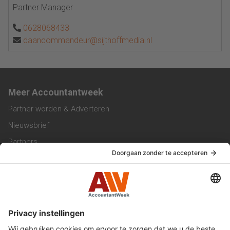
Partner Manager
0628068433
daancommandeur@sijthoffmedia.nl
Meer Accountantweek
Partner worden & Adverteren
Nieuwsbrief
Partners
Trainingen
Vacatures
Service & Contact
Contact & Redactie
Werken bij ons