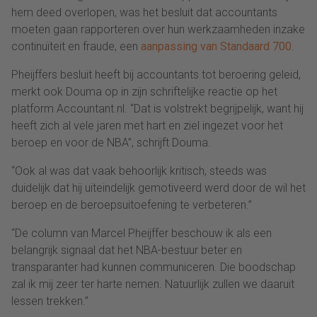
hem deed overlopen, was het besluit dat accountants
moeten gaan rapporteren over hun werkzaamheden inzake
continuïteit en fraude, een
aanpassing van Standaard 700
.
Pheijffers besluit heeft bij accountants tot beroering geleid,
merkt ook Douma op in zijn schriftelijke reactie op het
platform Accountant.nl. “Dat is volstrekt begrijpelijk, want hij
heeft zich al vele jaren met hart en ziel ingezet voor het
beroep en voor de NBA”, schrijft Douma.
“Ook al was dat vaak behoorlijk kritisch, steeds was
duidelijk dat hij uiteindelijk gemotiveerd werd door de wil het
beroep en de beroepsuitoefening te verbeteren.”
“De column van Marcel Pheijffer beschouw ik als een
belangrijk signaal dat het NBA-bestuur beter en
transparanter had kunnen communiceren. Die boodschap
zal ik mij zeer ter harte nemen. Natuurlijk zullen we daaruit
lessen trekken.”