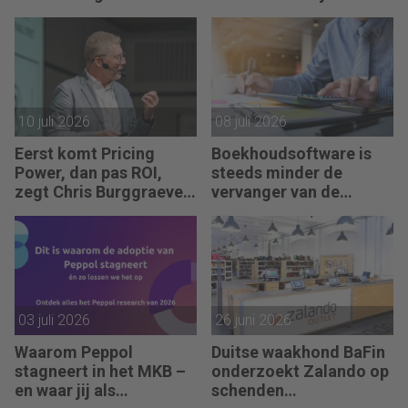
jaarrekening
fraude
10 juli 2026
08 juli 2026
Eerst komt Pricing
Boekhoudsoftware is
Power, dan pas ROI,
steeds minder de
zegt Chris Burggraeve
vervanger van de
(ex-Global CMO AB
boekhouder
InBev)
03 juli 2026
26 juni 2026
Waarom Peppol
Duitse waakhond BaFin
stagneert in het MKB –
onderzoekt Zalando op
en waar jij als
schenden