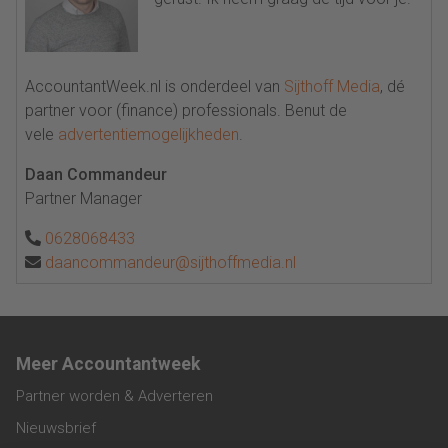
AccountantWeek.nl is onderdeel van
Sijthoff Media
, dé
partner voor (finance) professionals. Benut de
vele
advertentiemogelijkheden
.
Daan Commandeur
Partner Manager
0628068433
daancommandeur@sijthoffmedia.nl
Meer Accountantweek
Partner worden & Adverteren
Nieuwsbrief