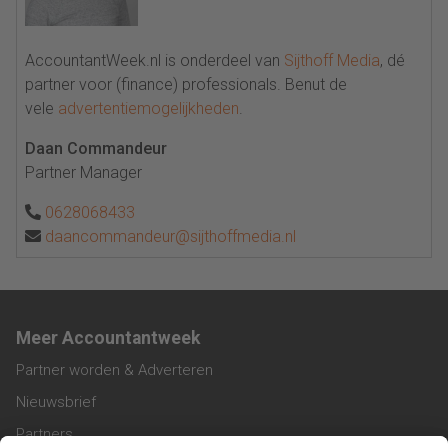
AccountantWeek.nl is onderdeel van
Sijthoff Media
, dé
partner voor (finance) professionals. Benut de
vele
advertentiemogelijkheden
.
Daan Commandeur
Partner Manager
0628068433
daancommandeur@sijthoffmedia.nl
Meer Accountantweek
Partner worden & Adverteren
Nieuwsbrief
Partners