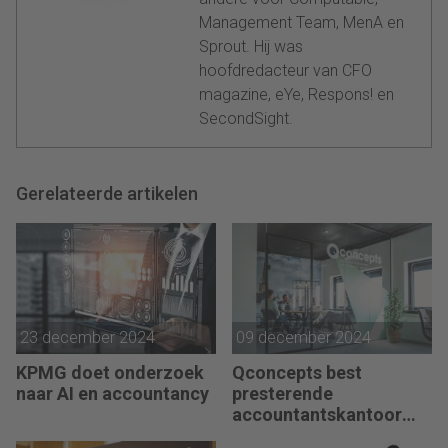
Management Team, MenA en
Sprout. Hij was
hoofdredacteur van CFO
magazine, eYe, Respons! en
SecondSight.
Gerelateerde artikelen
23 december 2024
09 december 2024
KPMG doet onderzoek
Qconcepts best
naar AI en accountancy
presterende
accountantskantoor
2024