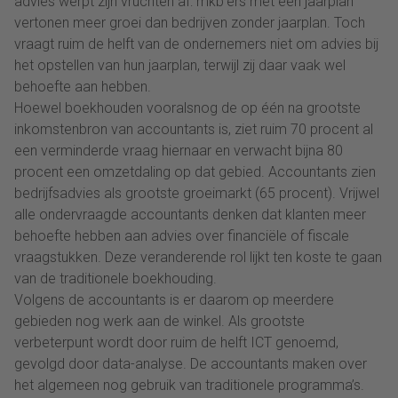
advies werpt zijn vruchten af: mkb’ers met een jaarplan
vertonen meer groei dan bedrijven zonder jaarplan. Toch
vraagt ruim de helft van de ondernemers niet om advies bij
het opstellen van hun jaarplan, terwijl zij daar vaak wel
behoefte aan hebben.
Hoewel boekhouden vooralsnog de op één na grootste
inkomstenbron van accountants is, ziet ruim 70 procent al
een verminderde vraag hiernaar en verwacht bijna 80
procent een omzetdaling op dat gebied. Accountants zien
bedrijfsadvies als grootste groeimarkt (65 procent). Vrijwel
alle ondervraagde accountants denken dat klanten meer
behoefte hebben aan advies over financiële of fiscale
vraagstukken. Deze veranderende rol lijkt ten koste te gaan
van de traditionele boekhouding.
Volgens de accountants is er daarom op meerdere
gebieden nog werk aan de winkel. Als grootste
verbeterpunt wordt door ruim de helft ICT genoemd,
gevolgd door data-analyse. De accountants maken over
het algemeen nog gebruik van traditionele programma’s.