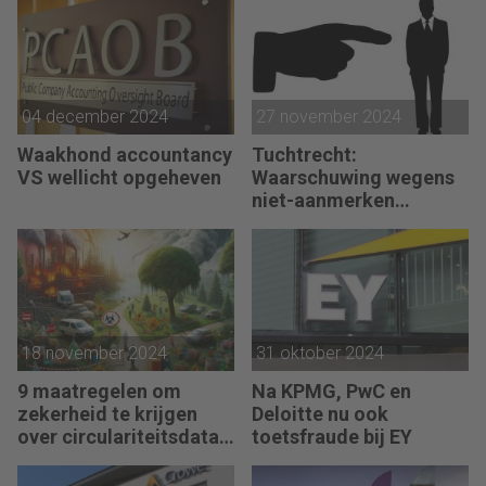
04 december 2024
27 november 2024
Waakhond accountancy
Tuchtrecht:
VS wellicht opgeheven
Waarschuwing wegens
niet-aanmerken
juridische kosten als
‘significante
aangelegenheid’
18 november 2024
31 oktober 2024
9 maatregelen om
Na KPMG, PwC en
zekerheid te krijgen
Deloitte nu ook
over circulariteitsdata
toetsfraude bij EY
van klanten