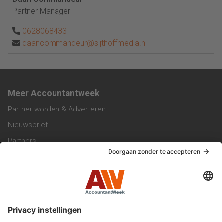
Partner Manager
0628068433
daancommandeur@sijthoffmedia.nl
Meer Accountantweek
Partner worden & Adverteren
Nieuwsbrief
Partners
Trainingen
Vacatures
Service & Contact
Contact & Redactie
Werken bij ons