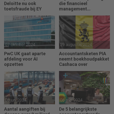
Deloitte nu ook
die financieel
toetsfraude bij EY
management
transformeren
07 oktober 2024
29 augustus 2024
PwC UK gaat aparte
Accountantsketen PIA
afdeling voor AI
neemt boekhoudpakket
opzetten
Cashaca over
03 juni 2024
06 mei 2024
Aantal aangiften bij
De 5 belangrijkste