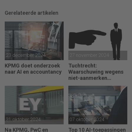
Gerelateerde artikelen
23 december 2024
27 november 2024
KPMG doet onderzoek
Tuchtrecht:
naar AI en accountancy
Waarschuwing wegens
niet-aanmerken
juridische kosten als
‘significante
aangelegenheid’
31 oktober 2024
07 oktober 2024
Na KPMG, PwC en
Top 10 AI-toepassingen