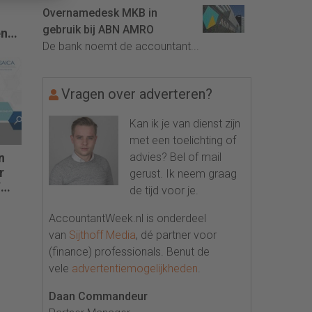
Overnamedesk MKB in
gebruik bij ABN AMRO
en
De bank noemt de accountant...
Vragen over adverteren?
Kan ik je van dienst zijn
met een toelichting of
advies? Bel of mail
n
r
gerust. Ik neem graag
V
de tijd voor je.
AccountantWeek.nl is onderdeel
van
Sijthoff Media
, dé partner voor
(finance) professionals. Benut de
vele
advertentiemogelijkheden
.
Daan Commandeur