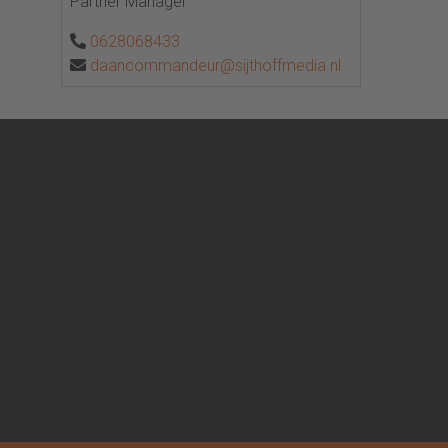
Partner Manager
0628068433
daancommandeur@sijthoffmedia.nl