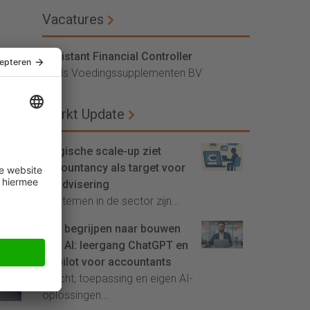
Vacatures
Assistant Financial Controller
Vitals Voedingssupplementen BV
Markt Update
Belgische scale-up ziet
accountancy als target voor
AI-advisering
'Systemen in de sector zijn...
Van begrijpen naar bouwen
met AI: leergang ChatGPT en
Copilot voor accountants
Inzicht, toepassing en eigen AI-
oplossingen...