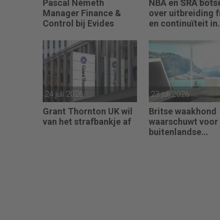
Pascal Németh
NBA en SRA bots
Manager Finance &
over uitbreiding 
Control bij Evides
en continuïteit in
controleverklari
24 juli 2026
23 juli 2026
Grant Thornton UK wil
Britse waakhond
van het strafbankje af
waarschuwt voor
buitenlandse
controleteams v
kantoren