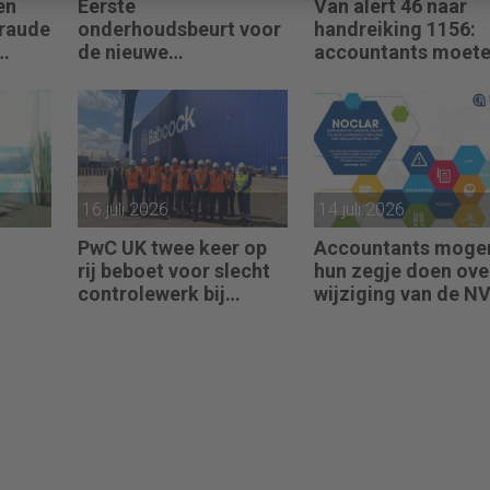
en
Eerste
Van alert 46 naar
fraude
onderhoudsbeurt voor
handreiking 1156:
de nieuwe
accountants moet
ngen
verklaringengenerator
hun zegje doen
voor accountants
16 juli 2026
14 juli 2026
PwC UK twee keer op
Accountants moge
rij beboet voor slecht
hun zegje doen ove
controlewerk bij
wijziging van de N
an
dezelfde klant
NOCLAR