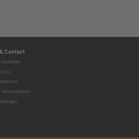
 & Contact
 Redactie
j ons
tatement
 Voorwaarden
tellingen