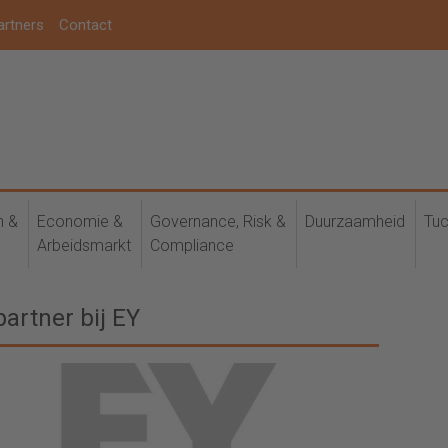
artners
Contact
h &
Economie &
Governance, Risk &
Duurzaamheid
Tuc
Arbeidsmarkt
Compliance
partner bij EY