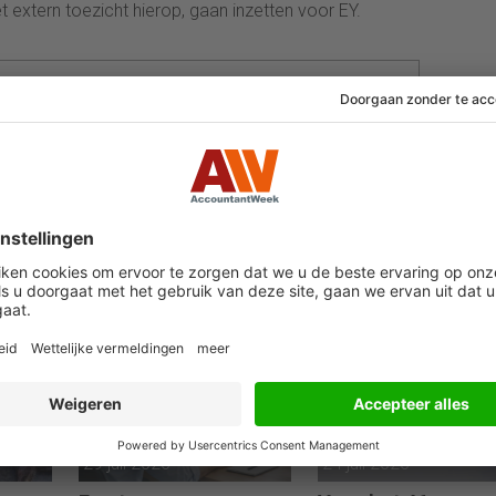
 extern toezicht hierop, gaan inzetten voor EY.
 een ervaren journalist. Hij schrijft vooral over
en ICT, naast AccountantWeek onder andere voor
e, Management Team, MenA en Sprout. Hij was
teur van CFO magazine, eYe, Respons! en
ht.
29 juli 2026
24 juli 2026