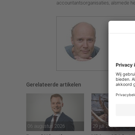
accountantsorganisaties, alsmede het
Jan Bletz
Jan Bletz is
financiën 
Computabl
hoofdredac
SecondSig
Gerelateerde artikelen
06 augustus 2026
29 juli 2026