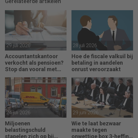
Gerelateerde artikelen
29 juli 2026
28 juli 2026
Accountantskantoor
Hoe de fiscale valkuil bij
verkocht als pensioen?
betaling in aandelen
Stop dan vooral met
onrust veroorzaakt
werken
24 juli 2026
29 juni 2026
Miljoenen
Wie te laat bezwaar
belastingschuld
maakte tegen
stapelen zich op bij
onwettige box 3-heffing