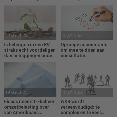
failliete pakketkoeriers
vist achter het net
23 juni 2026
22 juni 2026
Is beleggen in een BV
Oproepe accountants
straks echt voordeliger
om mee te doen aan
dan beleggingen onder
consultatie
box 3?
winstbelastingen
19 juni 2026
18 juni 2026
Fiscus neemt IT-beheer
WKR wordt
omzetbelasting over
vereenvoudigd: te
van Amerikaans
complex en te veel