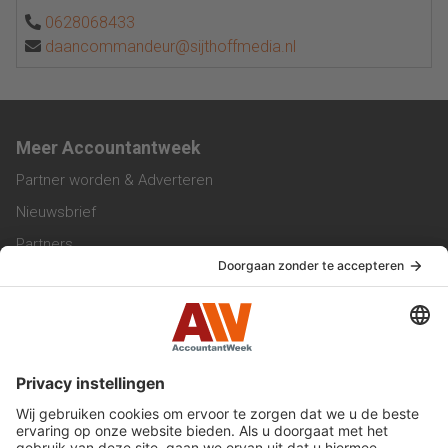
0628068433
daancommandeur@sijthoffmedia.nl
Meer Accountantweek
Partner worden & Adverteren
Nieuwsbrief
Partners
Trainingen
Vacatures
Service & Contact
Contact & Redactie
Werken bij ons
Privacy Statement