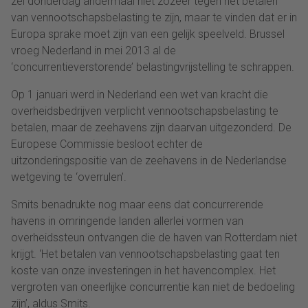
zei donderdag andermaal niet zozeer tegen het betalen
van vennootschapsbelasting te zijn, maar te vinden dat er in
Europa sprake moet zijn van een gelijk speelveld. Brussel
vroeg Nederland in mei 2013 al de
‘concurrentieverstorende’ belastingvrijstelling te schrappen.
Op 1 januari werd in Nederland een wet van kracht die
overheidsbedrijven verplicht vennootschapsbelasting te
betalen, maar de zeehavens zijn daarvan uitgezonderd. De
Europese Commissie besloot echter de
uitzonderingspositie van de zeehavens in de Nederlandse
wetgeving te ‘overrulen’.
Smits benadrukte nog maar eens dat concurrerende
havens in omringende landen allerlei vormen van
overheidssteun ontvangen die de haven van Rotterdam niet
krijgt. ‘Het betalen van vennootschapsbelasting gaat ten
koste van onze investeringen in het havencomplex. Het
vergroten van oneerlijke concurrentie kan niet de bedoeling
zijn’, aldus Smits.