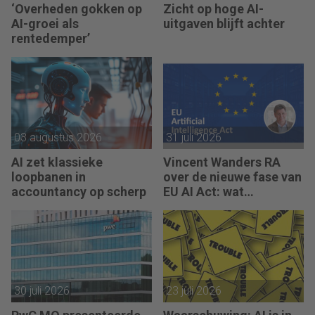
‘Overheden gokken op
Zicht op hoge AI-
AI-groei als
uitgaven blijft achter
rentedemper’
03 augustus 2026
31 juli 2026
AI zet klassieke
Vincent Wanders RA
loopbanen in
over de nieuwe fase van
accountancy op scherp
EU AI Act: wat
accountants nu moeten
regelen
30 juli 2026
23 juli 2026