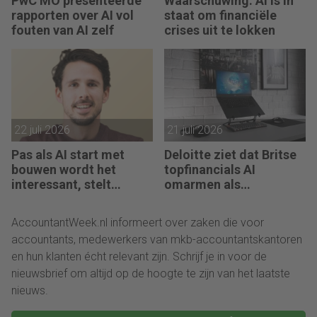
PwC MO presenteerde
Waarschuwing: AI is in
rapporten over AI vol
staat om financiële
fouten van AI zelf
crises uit te lokken
22 juli 2026
21 juli 2026
Pas als AI start met
Deloitte ziet dat Britse
bouwen wordt het
topfinancials AI
interessant, stelt
omarmen als
Maarten de Borst
groeimotor
AccountantWeek.nl informeert over zaken die voor
accountants, medewerkers van mkb-accountantskantoren
en hun klanten écht relevant zijn. Schrijf je in voor de
nieuwsbrief om altijd op de hoogte te zijn van het laatste
nieuws.