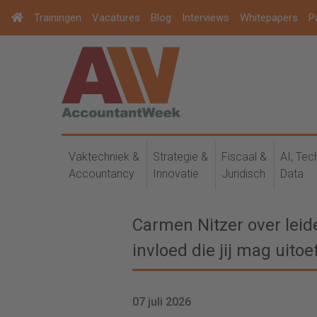
Trainingen
Vacatures
Blog
Interviews
Whitepapers
P
Vaktechniek &
Strategie &
Fiscaal &
AI, Tec
Accountancy
Innovatie
Juridisch
Data
Carmen Nitzer over leid
invloed die jij mag uitoe
07 juli 2026