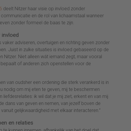
6
deelt Nitzer haar visie op invloed zonder
 communicatie en de rol van lichaamstaal wanneer
geven zonder formeel de baas te zijn.
 invloed
vaker adviseren, overtuigen en richting geven zonder
en. Juist in zulke situaties is invloed gebaseerd op de
n Nitzer. Niet alleen wát iemand zegt, maar vooral
bepaalt of anderen zich openstellen voor de
n van oudsher een ordening die sterk verankerd is in
 jou nodig om mij eten te geven, mij te beschermen
liefdesrelaties: ik wil dat je mij ziet, erkent en van mij
nde dans van geven en nemen, van jezelf boven de
t vanuit gelijkwaardigheid met elkaar interacteren.”
en en relaties
 om te kunnen innemen, afhankelijk van het doel dat