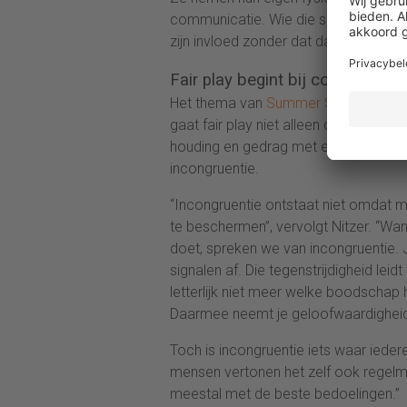
communicatie. Wie die signalen leert
zijn invloed zonder dat daar formele 
Fair play begint bij congruentie
Het thema van
Summer School 2026
gaat fair play niet alleen over wat 
houding en gedrag met elkaar kloppen
incongruentie.
“Incongruentie ontstaat niet omdat m
te beschermen”, vervolgt Nitzer. “Wan
doet, spreken we van incongruentie. J
signalen af. Die tegenstrijdigheid lei
letterlijk niet meer welke boodschap
Daarmee neemt je geloofwaardigheid a
Toch is incongruentie iets waar ieder
mensen vertonen het zelf ook regelma
meestal met de beste bedoelingen.”