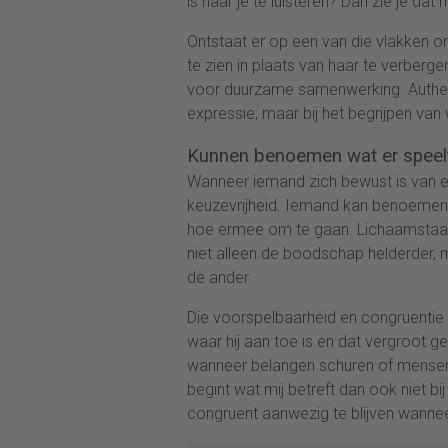
is naar je te luisteren? Dan zie je dat
Ontstaat er op een van die vlakken on
te zien in plaats van haar te verberge
voor duurzame samenwerking. Authenti
expressie, maar bij het begrijpen van w
Kunnen benoemen wat er speel
Wanneer iemand zich bewust is van eig
keuzevrijheid. Iemand kan benoemen w
hoe ermee om te gaan. Lichaamstaal
niet alleen de boodschap helderder, m
de ander.
Die voorspelbaarheid en congruentie
waar hij aan toe is en dat vergroot g
wanneer belangen schuren of mensen he
begint wat mij betreft dan ook niet b
congruent aanwezig te blijven wanneer