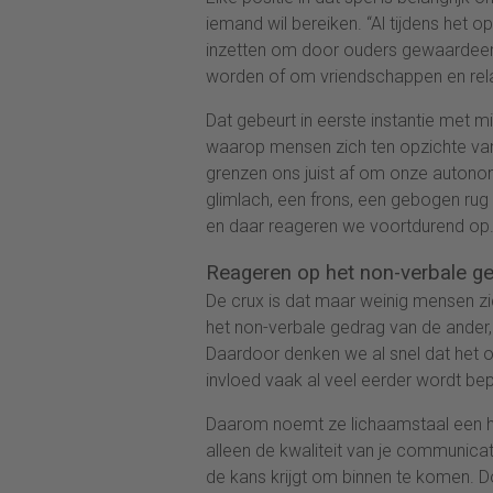
iemand wil bereiken. “Al tijdens het o
inzetten om door ouders gewaardeer
worden of om vriendschappen en rela
Dat gebeurt in eerste instantie met 
waarop mensen zich ten opzichte va
grenzen ons juist af om onze autonom
glimlach, een frons, een gebogen rug
en daar reageren we voortdurend op.
Reageren op het non-verbale g
De crux is dat maar weinig mensen zic
het non-verbale gedrag van de ander
Daardoor denken we al snel dat het o
invloed vaak al veel eerder wordt bep
Daarom noemt ze lichaamstaal een he
alleen de kwaliteit van je communica
de kans krijgt om binnen te komen. D