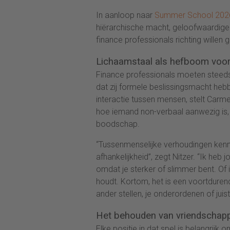
In aanloop naar
Summer School 202
hiërarchische macht, geloofwaardige
finance professionals richting willen 
Lichaamstaal als hefboom voor
Finance professionals moeten steeds 
dat zij formele beslissingsmacht hebb
interactie tussen mensen, stelt Carme
hoe iemand non-verbaal aanwezig is, 
boodschap.
“Tussenmenselijke verhoudingen kenne
afhankelijkheid”, zegt Nitzer. “Ik heb
omdat je sterker of slimmer bent. Of in 
houdt. Kortom, het is een voortdure
ander stellen, je onderordenen of juis
Het behouden van vriendschapp
Elke positie in dat spel is belangrijk