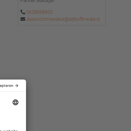
Partner Manager
0628068433
daancommandeur@sijthoffmedia.nl