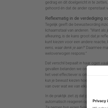
gedrag en dit doelgericht in te zett
gehoord én dat de ander openstaat v
Reflexmatig in de verdediging s
Tegelijk geeft die bewustwording inz
lichaamstaal van anderen. “Want als ji
afkeuring, is de kans groot dat je ref
kunt kiezen voor een andere reactie,
eens, waar denk je aan?’
Daarmee maak
weloverwogen respons.”
Dat verschil bepaalt in haar ogen vaa
gevallen belanden we ongemerkt in een
het veel effectiever is om eerst te
kun je bewust kiezen hoe je het gespr
van over wat we van elkaar vinden.”
In de praktijk ziet zij dat professio
automatisch reageren op de lichaamst
Ze nemen hun eigen fysieke signalen