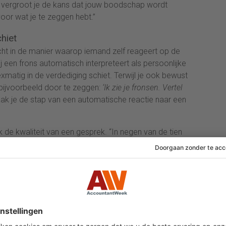
en, vergroot je de kans dat jouw boodschap wordt
oor wat je te zeggen hebt.”
chiet
icht in de manier waarop iemand zelf reageert op de
j een frons automatisch interpreteert als persoonlijke
lexmatig in de verdediging schiet. Terwijl je ook bewust
 bijvoorbeeld door te zeggen:
‘Ik zie je fronsen. Vertel
 je de stap van een automatische reactie naar een
k de kwaliteit van een gesprek. “In negen van de tien
 machtsstrijd over onze onderlinge positie, terwijl
 onderzoeken waardoor we geraakt worden. Pas daarna
ek voert, zodat het weer over de inhoud gaat in plaats
nals hun invloed vooral onbewust verzwakken doordat ze
aal van de ander, zonder zich daarvan bewust te zijn.
 én die van de ander onvoldoende mee in hun