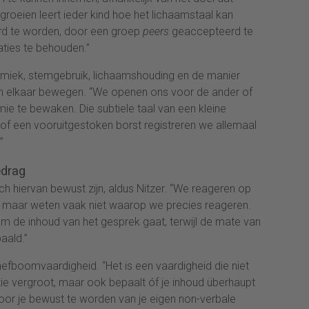
pgroeien leert ieder kind hoe het lichaamstaal kan
d te worden, door een groep
peers
geaccepteerd te
ties te behouden.”
mimiek, stemgebruik, lichaamshouding en de manier
n elkaar bewegen. “We openen ons voor de ander of
ie te bewaken. Die subtiele taal van een kleine
 of een vooruitgestoken borst registreren we allemaal
”
edrag
h hiervan bewust zijn, aldus Nitzer. “We reageren op
, maar weten vaak niet waarop we precies reageren.
m de inhoud van het gesprek gaat, terwijl de mate van
aald.”
fboomvaardigheid. “Het is een vaardigheid die niet
tie vergroot, maar ook bepaalt óf je inhoud überhaupt
oor je bewust te worden van je eigen non-verbale