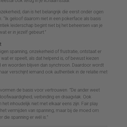
 meestal ook terug in je lichaamstaal.”
zekerheid, dan is het belangrijk die eerst onder ogen
n. “Ik geloof daarom niet in een pokerface als basis
ek leiderschap begint niet bij het beheersen van je
at er in jezelf gebeurt.”
t
en spanning, onzekerheid of frustratie, ontstaat er
at er speelt, als dat helpend is, of bewust kiezen
 en woorden blijven dan synchroon. Daardoor wordt
aar verschijnt iemand ook authentiek in de relatie met
 vormen de basis voor vertrouwen. ”De ander weet
eloofwaardigheid, verbinding en draagvlak. Ook
t inhoudelijk niet met elkaar eens zijn. Fair play
ij het vermijden van spanning, maar bij de moed om
 die spanning er wél is.”