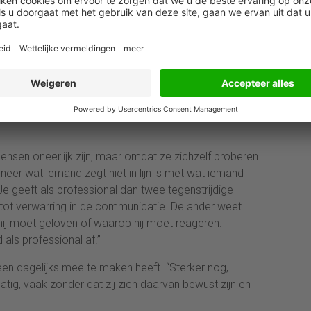
 herkennen en daarop bewust leert reageren, vergroot
macht voor nodig is.
is Fair play in een woelige wereld. In communicatie
iemand zegt, maar ook over de vraag of woorden,
. Wanneer die signalen uiteenlopen, ontstaat
ensen oneerlijk zijn, maar omdat ze zichzelf proberen
neer wat iemand zegt niet in lijn is met wat iemand
e geeft als professional dan twee tegenstrijdige
dt tot verwarring in de communicatie. De ander weet
 hij moet geloven of waarop hij moet reageren.
ls professional af.”
een dagelijks mee te maken heeft. “Sterker nog,
tig, vaak zonder dat zij zich daarvan bewust zijn en