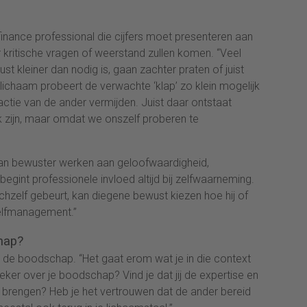
inance professional die cijfers moet presenteren aan
 kritische vragen of weerstand zullen komen. “Veel
 kleiner dan nodig is, gaan zachter praten of juist
lichaam probeert de verwachte ‘klap’ zo klein mogelijk
actie van de ander vermijden. Juist daar ontstaat
jk zijn, maar omdat we onszelf proberen te
 dan bewuster werken aan geloofwaardigheid,
begint professionele invloed altijd bij zelfwaarneming.
chzelf gebeurt, kan diegene bewust kiezen hoe hij of
 zelfmanagement.”
chap?
n de boodschap. “Het gaat erom wat je in die context
 zeker over je boodschap? Vind je dat jij de expertise en
 brengen? Heb je het vertrouwen dat de ander bereid