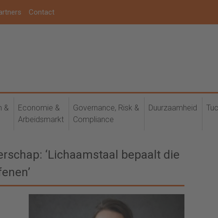
artners
Contact
h &
Economie &
Governance, Risk &
Duurzaamheid
Tuc
Arbeidsmarkt
Compliance
erschap: ‘Lichaamstaal bepaalt die
fenen’