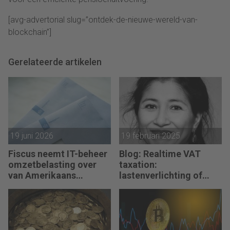
[avg-advertorial slug=”ontdek-de-nieuwe-wereld-van-
blockchain”]
Gerelateerde artikelen
19 juni 2026
19 februari 2025
Fiscus neemt IT-beheer
Blog: Realtime VAT
omzetbelasting over
taxation:
van Amerikaans
lastenverlichting of
techbedrijf
heilige graal?