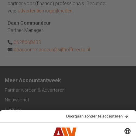
partner voor (finance) professionals. Benut de
vele
advertentiemogelijkheden
.
Daan Commandeur
Partner Manager
0628068433
daancommandeur@sijthoffmedia.nl
Meer Accountantweek
Partner worden & Adverteren
Nieuwsbrief
Partners
Trainingen
Vacatures