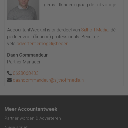
gerust. Ik neem graag de tijd voor je.
AccountantWeek.nl is onderdeel van
Sijthoff Media
, dé
partner voor (finance) professionals. Benut de
vele
advertentiemogelijkheden
.
Daan Commandeur
Partner Manager
0628068433
daancommandeur@sijthoffmedia.nl
Meer Accountantweek
Partner worden & Adverteren
Nieuwsbrief