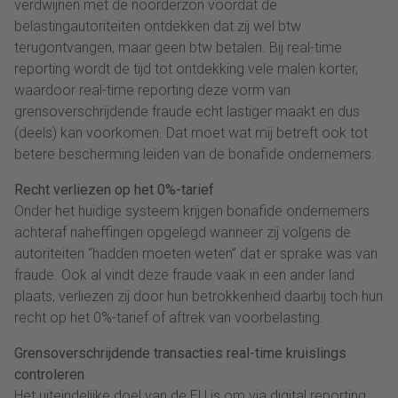
verdwijnen met de noorderzon voordat de
belastingautoriteiten ontdekken dat zij wel btw
terugontvangen, maar geen btw betalen. Bij real-time
reporting wordt de tijd tot ontdekking vele malen korter,
waardoor real-time reporting deze vorm van
grensoverschrijdende fraude echt lastiger maakt en dus
(deels) kan voorkomen. Dat moet wat mij betreft ook tot
betere bescherming leiden van de bonafide ondernemers.
Recht verliezen op het 0%-tarief
Onder het huidige systeem krijgen bonafide ondernemers
achteraf naheffingen opgelegd wanneer zij volgens de
autoriteiten “hadden moeten weten” dat er sprake was van
fraude. Ook al vindt deze fraude vaak in een ander land
plaats, verliezen zij door hun betrokkenheid daarbij toch hun
recht op het 0%-tarief of aftrek van voorbelasting.
Grensoverschrijdende transacties real-time kruislings
controleren
Het uiteindelijke doel van de EU is om via digital reporting