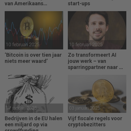
van Amerikaans
start-ups
techbedrijf
10 februari 2025
10 februari 2025
‘Bitcoin is over tien jaar
Zo transformeert AI
niets meer waard’
jouw werk – van
sparringpartner naar AI-
agent
17 januari 2025
03 januari 2025
Bedrijven in de EU halen
Vijf fiscale regels voor
een miljard op via
cryptobezitters
crowdfunding