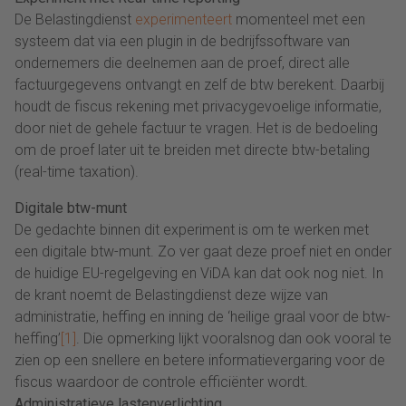
De Belastingdienst
experimenteert
momenteel met een
systeem dat via een plugin in de bedrijfssoftware van
ondernemers die deelnemen aan de proef, direct alle
factuurgegevens ontvangt en zelf de btw berekent. Daarbij
houdt de fiscus rekening met privacygevoelige informatie,
door niet de gehele factuur te vragen. Het is de bedoeling
om de proef later uit te breiden met directe btw-betaling
(real-time taxation).
Digitale btw-munt
De gedachte binnen dit experiment is om te werken met
een digitale btw-munt. Zo ver gaat deze proef niet en onder
de huidige EU-regelgeving en ViDA kan dat ook nog niet. In
de krant noemt de Belastingdienst deze wijze van
administratie, heffing en inning de ‘heilige graal voor de btw-
heffing’
[1]
. Die opmerking lijkt vooralsnog dan ook vooral te
zien op een snellere en betere informatievergaring voor de
fiscus waardoor de controle efficiënter wordt.
Administratieve lastenverlichting