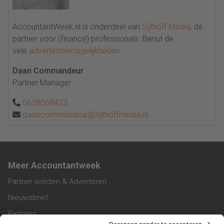
AccountantWeek.nl is onderdeel van
Sijthoff Media
, dé
partner voor (finance) professionals. Benut de
vele
advertentiemogelijkheden
.
Daan Commandeur
Partner Manager
0628068433
daancommandeur@sijthoffmedia.nl
Meer Accountantweek
Partner worden & Adverteren
Nieuwsbrief
Partners