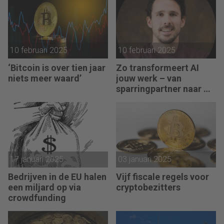
10 februari 2025
10 februari 2025
‘Bitcoin is over tien jaar
Zo transformeert AI
niets meer waard’
jouw werk – van
sparringpartner naar AI-
agent
17 januari 2025
03 januari 2025
Bedrijven in de EU halen
Vijf fiscale regels voor
een miljard op via
cryptobezitters
crowdfunding