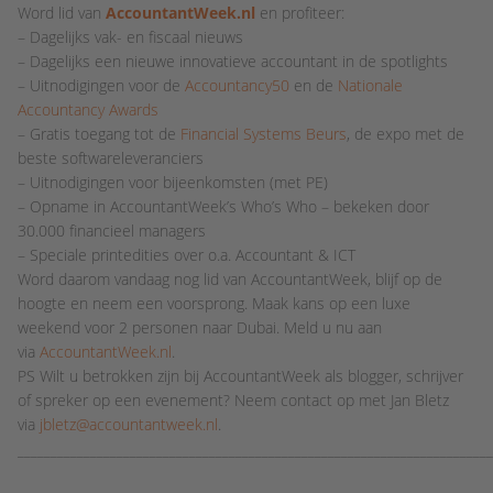
Word lid van
AccountantWeek.nl
en profiteer:
– Dagelijks vak- en fiscaal nieuws
– Dagelijks een nieuwe innovatieve accountant in de spotlights
– Uitnodigingen voor de
Accountancy50
en de
Nationale
Accountancy Awards
– Gratis toegang tot de
Financial Systems Beurs
, de expo met de
beste softwareleveranciers
– Uitnodigingen voor bijeenkomsten (met PE)
– Opname in AccountantWeek’s Who’s Who – bekeken door
30.000 financieel managers
– Speciale printedities over o.a. Accountant & ICT
Word daarom vandaag nog lid van AccountantWeek, blijf op de
hoogte en neem een voorsprong. Maak kans op een luxe
weekend voor 2 personen naar Dubai. Meld u nu aan
via
AccountantWeek.nl
.
PS Wilt u betrokken zijn bij AccountantWeek als blogger, schrijver
of spreker op een evenement? Neem contact op met Jan Bletz
via
jbletz@accountantweek.nl
.
_______________________________________________________________________