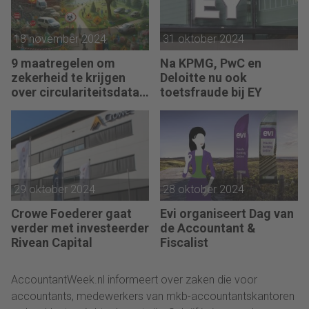
18 november 2024
31 oktober 2024
9 maatregelen om
Na KPMG, PwC en
zekerheid te krijgen
Deloitte nu ook
over circulariteitsdata
toetsfraude bij EY
van klanten
29 oktober 2024
28 oktober 2024
Crowe Foederer gaat
Evi organiseert Dag van
verder met investeerder
de Accountant &
Rivean Capital
Fiscalist
AccountantWeek.nl informeert over zaken die voor
accountants, medewerkers van mkb-accountantskantoren