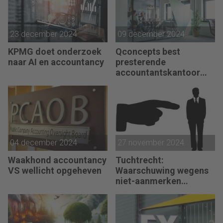
23 december 2024
09 december 2024
KPMG doet onderzoek
Qconcepts best
naar AI en accountancy
presterende
accountantskantoor
2024
04 december 2024
27 november 2024
Waakhond accountancy
Tuchtrecht:
VS wellicht opgeheven
Waarschuwing wegens
niet-aanmerken
juridische kosten als
‘significante
aangelegenheid’