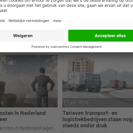
Rabobank verwacht daling pr
16
landbouwgrond
dse miljonairs boeken
De prijs van landbouwgrond is het
middelde
afgelopen decennium flink geste
nsgroei
van ca. 31.500 euro per ha eind 
d is het aantal miljonairs in
naar 55.500 euro per ha eind 2015
7,5% gestegen ten opzichte
Het is niet vanzelfsprekend dat di
naar 204.000. Het totale
trend doorzet. De Rabobank verw
van deze groep groeide
eerder een daling van de prijs voo
 miljard naar $517 miljard,
landbouwgrond de komende jaren
 van 7,9%. Dit blijkt uit de
editie van het World Wealth
WR) van Capgemini.
16
17 juni 2016
osten In Nederland
Tarieven transport- en
weer
logistiekbedrijven staan nog
steeds onder druk
kosten in Nederland lagen