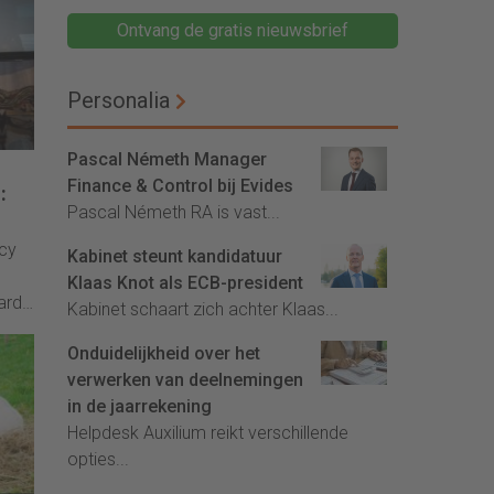
Ontvang de gratis nieuwsbrief
Personalia
Pascal Németh Manager
Finance & Control bij Evides
:
Pascal Németh RA is vast...
cy
Kabinet steunt kandidatuur
Klaas Knot als ECB-president
ards
Kabinet schaart zich achter Klaas...
Onduidelijkheid over het
sen
verwerken van deelnemingen
in de jaarrekening
Helpdesk Auxilium reikt verschillende
ven
opties...
ns