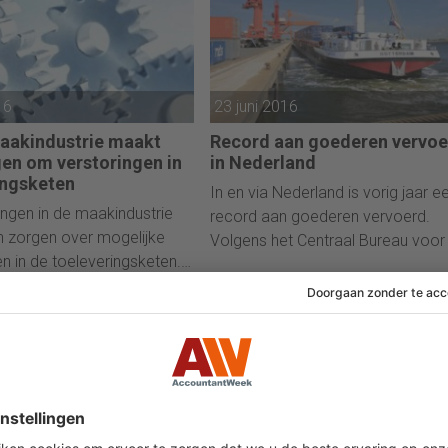
enlandse
dernemingen drukte de
 meldt het Centraal Bureau
tistiek.
16
23 juni 2016
aakindustrie maakt
Record aan goederen vervoe
gen om verstoringen in
in Nederland
ingsketen
In en via Nederland is vorig jaar e
gen in de maakindustrie
record aan goederen vervoerd.
 zorgen over mogelijke
Volgens het Centraal Bureau voor
en in de toeleveringsketen.
Statistiek (CBS) groeide de totale
bal Manufacturing Outlook
omvang van alle transporten naar
PMG blijkt dat de
miljard ton.
e maakindustrie zich in
e mate zorgen maakt over
eit van de keten.
22 juni 2016