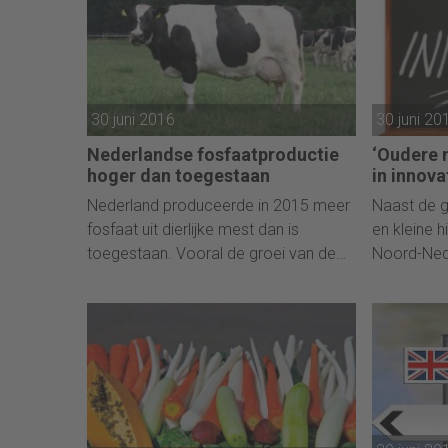
30 juni 2016
30 juni 20
Nederlandse fosfaatproductie
‘Oudere 
hoger dan toegestaan
in innova
Nederland produceerde in 2015 meer
Naast de g
fosfaat uit dierlijke mest dan is
en kleine h
toegestaan. Vooral de groei van de
Noord-Nede
melkveehouderij door het afschaffen
onverwacht
van de melkquotum droeg bij aan de
in innovati
stijging, aldus het Centraal Bureau
van Dries 
voor de Statistiek (CBS) donderdag.
en Innovati
Groningen,
Samenwerk
Nederland