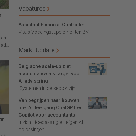
Vacatures
n
ers.
Assistant Financial Controller
Vitals Voedingssupplementen BV
ren
had,
Markt Update
Belgische scale-up ziet
tor.
accountancy als target voor
ns
AI-advisering
is
'Systemen in de sector zijn...
Van begrijpen naar bouwen
met AI: leergang ChatGPT en
Copilot voor accountants
or
Inzicht, toepassing en eigen AI-
oplossingen...
 zich