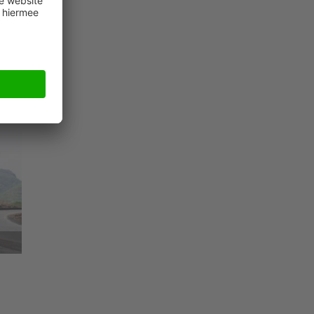
ijs
gen
2006
.
e
acht
r
.