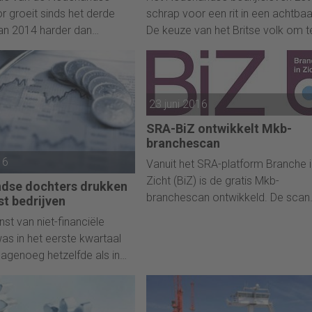
 groeit sinds het derde
schrap voor een rit in een achtbaa
an 2014 harder dan
De keuze van het Britse volk om t
in de Europese Unie. De
breken met Brussel leidt een peri
e bouw heeft inmiddels
van onzekerheid in, die volgens
and genomen van het
experts zijn weerslag zal hebben 
ieptepunt van begin 2013.
de economie. Op de financiële
23 juni 2016
het Centraal Bureau voor de
markten is dan ook met verbijster
SRA-BiZ ontwikkelt Mkb-
, mede op basis van
geregeerd, met zware koersverli
branchescan
fers.
tot gevolg.
16
Vanuit het SRA-platform Branche i
Zicht (BiZ) is de gratis Mkb-
ndse dochters drukken
branchescan ontwikkeld. De scan
st bedrijven
helpt de ondernemer om inzicht t
st van niet-financiële
krijgen in zijn financiële positie ten
was in het eerste kwartaal
opzichte van de concurrent, met
agenoeg hetzelfde als in
aandachtspunten voor de
kwartaal vorig jaar. Bij de
bedrijfsvoering in een persoonlijk
se activiteiten verbeterde
adviesrapport.
aat, maar een verslechtering