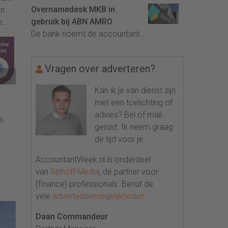
Overnamedesk MKB in
n.
gebruik bij ABN AMRO
e
De bank noemt de accountant...
ode
op
Vragen over adverteren?
ing
Kan ik je van dienst zijn
ezen
met een toelichting of
advies? Bel of mail
n
gerust. Ik neem graag
de tijd voor je.
e
AccountantWeek.nl is onderdeel
van
Sijthoff Media
, dé partner voor
(finance) professionals. Benut de
vele
advertentiemogelijkheden
.
Daan Commandeur