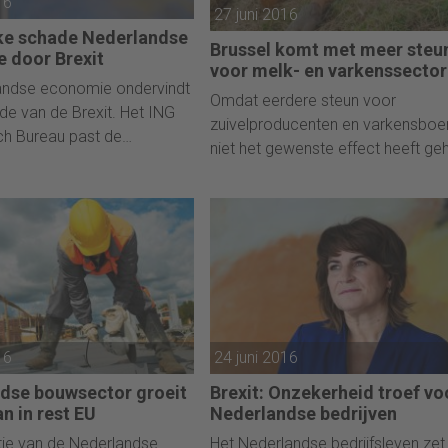
16
27 juni 2016
won met IBEO (Ik Ben Een
nke schade Nederlandse
Ondernemer, red.) in de categorie
Brussel komt met meer steu
 door Brexit
kantoren met 10 tot 100 werknem
voor melk- en varkenssector
andse economie ondervindt
Omdat eerdere steun voor
ade van de Brexit. Het ING
zuivelproducenten en varkensboe
h Bureau past de
niet het gewenste effect heeft ge
hten aan op basis van een
komt de Europese Commissie
kelijkheid. Marieke Blom
volgende maand met een nieuw
econoom Nederland: “Ik wil
hulppakket voor de agrarische sec
sche pijn in perspectief
De EU-lidstaten zijn het erover ee
 we verwachten geen
dat dit nodig is, zei staatssecretar
 wel minder economische en
Martijn van Dam (Landbouw)
enheidsgroei dan we eerder
maandag na overleg met zijn EU-
collega’s in Luxemburg.
16
24 juni 2016
dse bouwsector groeit
Brexit: Onzekerheid troef vo
n in rest EU
Nederlandse bedrijven
ie van de Nederlandse
Het Nederlandse bedrijfsleven zet