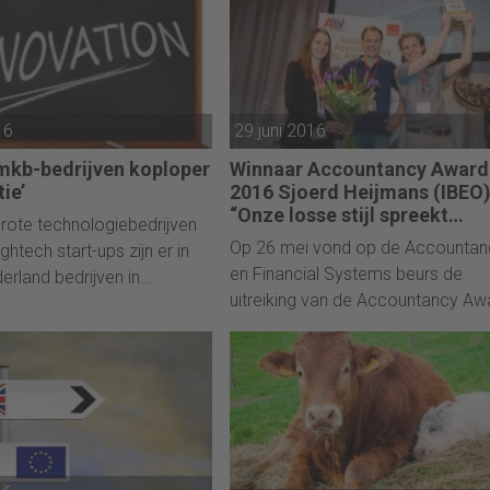
16
29 juni 2016
mkb-bedrijven koploper
Winnaar Accountancy Award
tie’
2016 Sjoerd Heijmans (IBEO)
“Onze losse stijl spreekt
rote technologiebedrijven
ondernemers aan”
Op 26 mei vond op de Accountan
ightech start-ups zijn er in
en Financial Systems beurs de
rland bedrijven in
uitreiking van de Accountancy Aw
e sectoren die excelleren
2016 plaats. In elke categorie
e. Dat blijkt uit onderzoek
(kantoren tot 10 werknemers, tus
Faems, hoogleraar Strategie
de 10 en 100 werknemers en de
e van de Rijksuniversiteit
kantoren met 100+ personeel)
 in samenwerking met het
pitchten drie genomineerde bedrij
ingsverband Noord-
voor een tienkoppige jury en het
 (SNN).
publiek hun bedrijf. Sjoerd Heijma