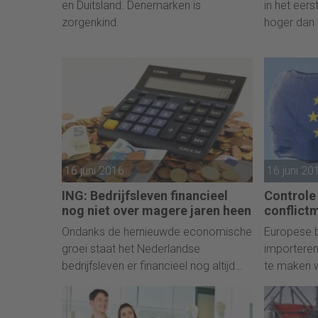
en Duitsland. Denemarken is
in het eer
zorgenkind.
hoger dan 
Werkgever
zowel lone
sociale bijd
gepublicee
statistiekb
16 juni 2016
16 juni 20
ING: Bedrijfsleven financieel
Controle
nog niet over magere jaren heen
conflict
Ondanks de hernieuwde economische
Europese b
groei staat het Nederlandse
importeren
bedrijfsleven er financieel nog altijd
te maken w
minder sterk voor dan voor de
vandaan k
kredietcrisis. De meeste
voorkomen
bedrijfssectoren zijn er door de
bijvoorbeel