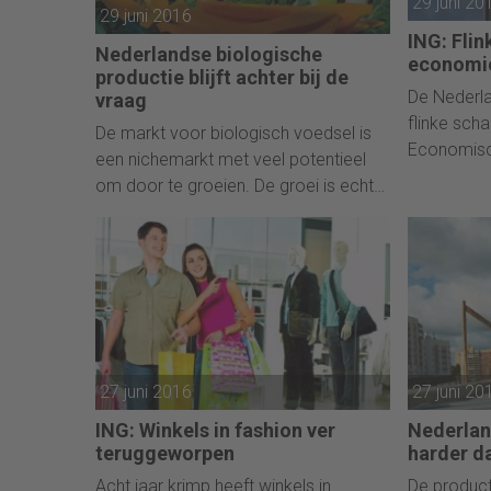
29 juni 20
29 juni 2016
ING: Fli
Nederlandse biologische
economie
productie blijft achter bij de
De Nederl
vraag
flinke sch
De markt voor biologisch voedsel is
Economisc
een nichemarkt met veel potentieel
vooruitzic
om door te groeien. De groei is echter
nieuwe wer
gelimiteerd, doordat de productie
ING hoofd
vooralsnog achterblijft. Hierdoor
de economi
bestaat de kans dat vraag en aanbod
plaatsen:
te ver uit elkaar gaan groeien,
recessie,
waardoor de factor prijs als rem op
werkgeleg
de groei zal werken.
dachten.“
27 juni 2016
27 juni 20
ING: Winkels in fashion ver
Nederlan
teruggeworpen
harder da
Acht jaar krimp heeft winkels in
De product