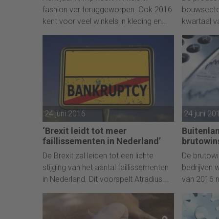
fashion ver teruggeworpen. Ook 2016
bouwsector
kent voor veel winkels in kleding en
kwartaal v
winkels in schoenen een zwak begin.
gemiddeld 
Ondanks een groeiende economie
Nederlands
valt de fashion omzet in de
ruim afst
winkelstraat terug. Een deel van de
productied
sector is verzwakt en lijkt haar grip op
Dat meldt 
een veranderende consument kwijt te
Statistiek
raken. Dit terwijl de volgende uitdaging
Eurostatcij
24 juni 2016
24 juni 20
wacht. Vergrijzing bedreigt de
uitgaven aan fashion, zo schrijft ING
‘Brexit leidt tot meer
Buitenla
Economisch Bureau vandaag.
faillissementen in Nederland’
brutowin
De Brexit zal leiden tot een lichte
De brutowin
stijging van het aantal faillissementen
bedrijven 
in Nederland. Dit voorspelt Atradius.
van 2016 n
Volgens de kredietverzekeraar zal de
het eerste 
Brexit op korte termijn ook negatieve
binnenland
effecten op de Nederlandse
het result