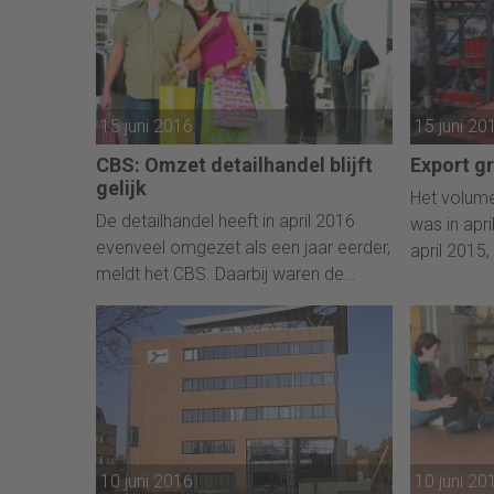
magere jaren financieel niet
worden gef
weerbaarder op geworden, zo blijkt uit
mensenrec
de sectoranalyse van ING
Economisch Bureau.
15 juni 2016
15 juni 20
CBS: Omzet detailhandel blijft
Export gr
gelijk
Het volum
De detailhandel heeft in april 2016
was in apri
evenveel omgezet als een jaar eerder,
april 2015,
meldt het CBS. Daarbij waren de
Bureau voor
verkopen 0,1 procent lager en bleven
is aanzienl
de prijzen gelijk. De omzet is negatief
voorgaand
beïnvloed doordat Pasen dit jaar in
exporteer
maart viel. Daarentegen had de
transportm
samenstelling van koopdagen een
was in apri
positief effect op de omzet.
jaar eerder
10 juni 2016
10 juni 20