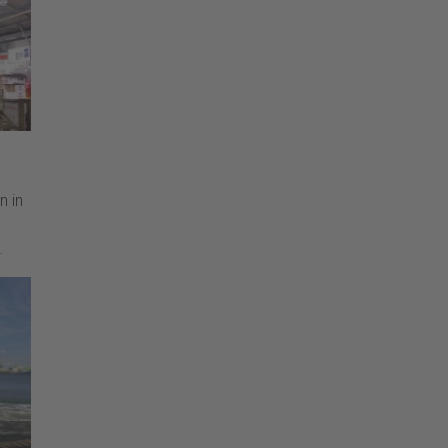
 in
at
.