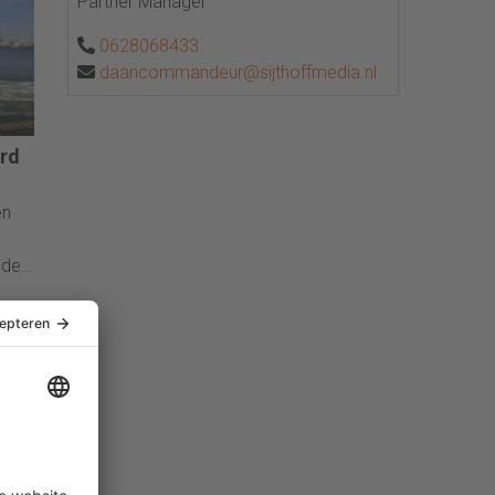
Partner Manager
0628068433
daancommandeur@sijthoffmedia.nl
rd
en
 de
 1,64