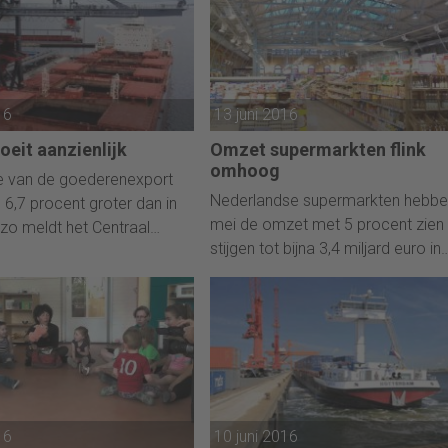
inancierd of
hten worden geschonden.
16
13 juni 2016
oeit aanzienlijk
Omzet supermarkten flink
omhoog
e van de goederenexport
Nederlandse supermarkten hebben
l 6,7 procent groter dan in
mei de omzet met 5 procent zien
 zo meldt het Centraal
stijgen tot bijna 3,4 miljard euro in
 de Statistiek. De stijging
vergelijking met een jaar eerder. D
ijk groter dan in de
blijkt uit maandag gepubliceerde
e maand. Bedrijven
cijfers van marktonderzoeker GfK
den opnieuw vooral meer
iddelen. Het importvolume
l 5,2 procent groter dan een
.
16
10 juni 2016