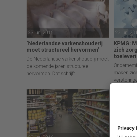
economie hebben, onder meer door
bij de buit
een dalend vertrouwen onder
dochteron
consumenten en investeerders.
winst. Dat
voor de Sta
23 juni 2016
23 juni 20
‘Nederlandse varkenshouderij
KPMG: M
moet structureel hervormen’
zich zor
toelever
De Nederlandse varkenshouderij moet
Ondernemin
de komende jaren structureel
maken zich
hervormen. Dat schrijft
verstoring
staatssecretaris Martijn van Dam van
Uit de Glo
Economische Zaken in een reactie op
2016 van K
het actieplan van de Regiegroep
wereldwijd
Vitalisering Varkenshouderij dat
toenemend
vandaag naar de Tweede Kamer is
de stabilit
gestuurd. De regiegroep onder
voorzitterschap van oud-minister
Rosenthal heeft maatregelen