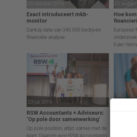
03 oktober 2019
02 august
Exact introduceert mkb-
Hoe komt
monitor
financier
Dankzij data van 340.000 bedrijven
Europese M
financiële analyse.
onderzoek
Euler Herm
banken. Fi
23 juli 2019
16 juli 20
RSW Accountants + Adviseurs:
Winnaar 
‘Op pole door samenwerking’
Innovati
won het 
Op pole position, altijd: sámen met de
Van de Ka
klant. Daarom won RSW Accountants