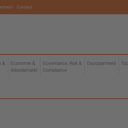
artners
Contact
h &
Economie &
Governance, Risk &
Duurzaamheid
Tuc
Arbeidsmarkt
Compliance