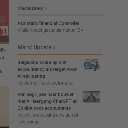
Vacatures
Assistant Financial Controller
Vitals Voedingssupplementen BV
Markt Update
kop…
oot
Belgische scale-up ziet
accountancy als target voor
de
AI-advisering
I
'Systemen in de sector zijn...
 in
de
Van begrijpen naar bouwen
met AI: leergang ChatGPT en
 en
Copilot voor accountants
ft
Inzicht, toepassing en eigen AI-
te
oplossingen...