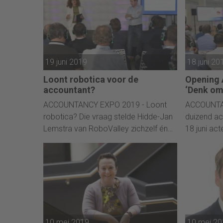
19 juni 2019
18 juni 20
Loont robotica voor de
Opening 
accountant?
‘Denk om,
ACCOUNTANCY EXPO 2019 - Loont
ACCOUNTA
robotica? Die vraag stelde Hidde-Jan
duizend a
Lemstra van RoboValley zichzelf én
18 juni ac
zijn publiek op Accountancy Expo
innovatie e
2019.
Accountan
experts en
innovaties
verslag va
10 mei 2019
10 mei 2