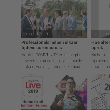
beroepsgroep in de praktijk tegen aan
loopt. En geeft de noodzaak aan om
nu stappen te zetten. “Duurzaamheid
kent kansen en risico’s en beide
worden steeds zichtbaarder, ook de
20 maart 2020
22 januari
financiële consequenties.”
Professionals helpen elkaar
Hoe alter
tijdens coronacrisis
oprukt
Nooit is COMMUNITY zo belangrijk
Nu banken 
geweest als in deze tijd van sociale
zijn altern
afstand, van angst en onzekerheid.
accountan
alternatiev
van BDO zi