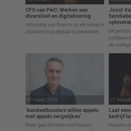
CFO van PwC: Werken aan
Joost Vat
diversiteit en digitalisering
familiebe
opleveren
Informatie van finance op elk niveau is
Uit grootsc
uitsluitend nog digitaal te benaderen.
positieve 
als werkge
misplaatst
07 maart 2019
27 februa
‘Aandeelhouders willen appels
Laat een
met appels vergelijken’
bedrijf l
Waar gaat het heen met finance,
Hackers w