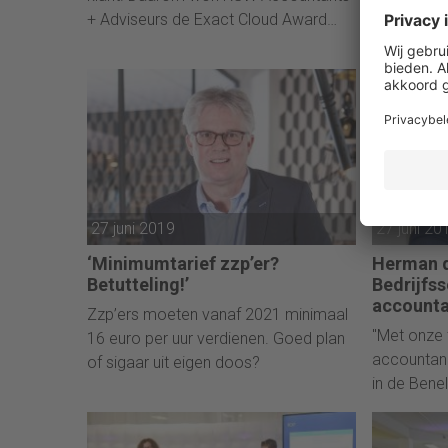
Exact Clou
+ Adviseurs de Exact Cloud Award
“Dankzij w
voor Samenwerking.
aantrekkeli
27 juni 2019
27 juni 20
‘Minimumtarief zzp’er?
Herman d
Betutteling!’
Bedrijfs
accounta
Zzp’ers moeten vanaf 2021 minimaal
"Met onze 
16 euro per uur verdienen. Goed plan
accountanc
of sigaar uit eigen doos?
in de Bene
van Unit4.