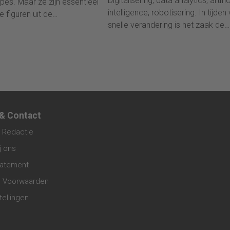
Digitalisering, data analytics, artific
pes. Maar ze zijn essentieel
intelligence, robotisering. In tijden
 figuren uit de
snelle verandering is het zaak de
standen van je bedrijf te
vinger aan de pols te houden.
 & Contact
 Redactie
j ons
tatement
 Voorwaarden
tellingen