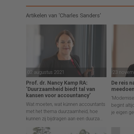
Artikelen van 'Charles Sanders'
02 augustus 2021
23 novem
Prof. dr. Nancy Kamp RA:
De reis 
‘Duurzaamheid biedt tal van
meedoen
kansen voor accountancy’
'Modernise
Wat moeten, wat kúnnen accountants
begint alt
met het thema duurzaamheid, hoe
je eigen g
kunnen zij bijdragen aan een duurzame
samenleving? De collegereeks
Duurzaam Ondernemen leert waar de