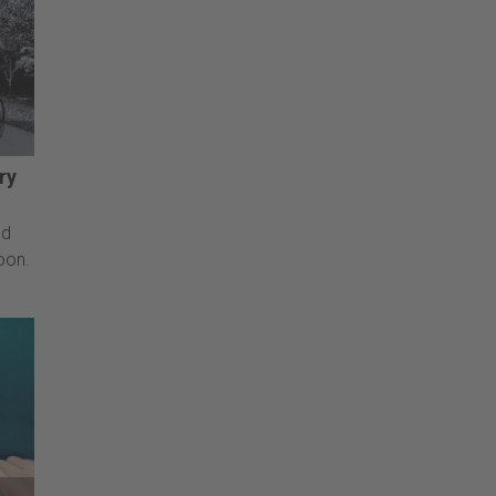
ry
ld
oon.