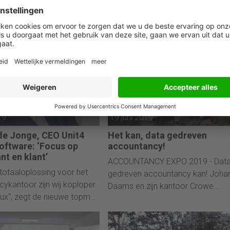
d Award voor Innovatie.
automatisering, klantgerichtheid e
ow-factor óók
winstgevende verdienmodel.
jker als werkgever.”
19
19 juni 2019
e Jonge, CEO Unit4
Het kan, data gedreven
software: ‘Focus op
accountancy!
nt en klant’
ACCOUNTANCY EXPO 2019 - Dat
totaaloplossing voor het
gedreven accountancy kan! Joha
ykantoor zijn wij koploper
Daams en zijn kantoor Crowe
lux", zegt de nieuwe topman
Foederer hebben het bewezen.