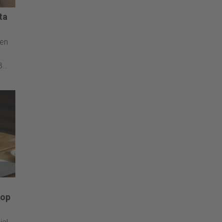
ta
 en
B
 op