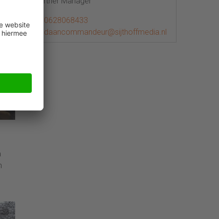
Partner Manager
n het
0628068433
daancommandeur@sijthoffmedia.nl
a
n