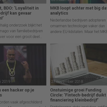
, BDO: ‘Loyaliteit in
MKB loopt achter met big da
drijf kan gevaar
analytics
!’
Nederlandse bedrijven adopteren
halig onderzoek blijkt het
omarmen technologie vaker dan
imago van familiebedrijven
andere EU-lidstaten. Maar het MK
ver voor een groot deel
loopt achter bij het grootbedrijf.
. Wat is er aan de hand?
ri 2019
27 november 2018
s een hacker op je
Onstuimige groei Funding
os
Circle: ‘Fintech-bedrijf duikt
financiering kleinbedrijf’
orden vaak afgeschilderd