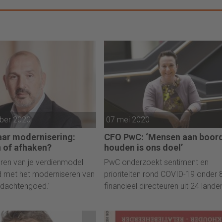
ber 2020
07 mei 2020
naar modernisering:
CFO PwC: ‘Mensen aan boor
 of afhaken?
houden is ons doel’
ren van je verdienmodel
PwC onderzoekt sentiment en
ijd met het moderniseren van
prioriteiten rond COVID-19 onder 
edachtengoed.'
financieel directeuren uit 24 lande
CFO Jolanda Lamse legt uit.