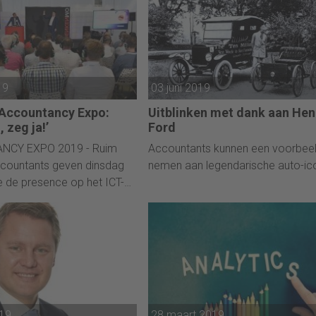
19
03 juni 2019
Accountancy Expo:
Uitblinken met dank aan Hen
 zeg ja!’
Ford
NCY EXPO 2019 - Ruim
Accountants kunnen een voorbee
ccountants geven dinsdag
nemen aan legendarische auto-ic
te de presence op het ICT-
vent van het jaar. Op de
cy Expo 2019 presenteren
 leveranciers de laatste
 in accountancy-land. Een
n de opening.
019
28 maart 2019