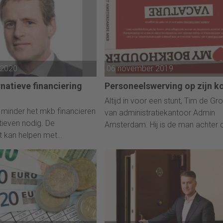
 2020
06 november 2019
natieve financiering
Personeelswerving op zijn 
Altijd in voor een stunt, Tim de Gr
minder het mkb financieren
van administratiekantoor Admin
atieven nodig. De
Amsterdam. Hij is de man achter 
t kan helpen met
stickers met de intrigerende tekst 
en, laat Victor Verstappen
LOVE MY BOEKHOUDER, die overal
en.
de hoofdstad tot ver daar buiten 
landsgrenzen op verkeerslichten,
lantaarnpalen, straatnaambordjes
winkelramen prijken. Vandaag hee
Admin Amsterdam een paginagro
personeelsadvertentie in Het