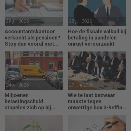
29 juli 2026
28 juli 2026
Accountantskantoor
Hoe de fiscale valkuil bij
verkocht als pensioen?
betaling in aandelen
Stop dan vooral met
onrust veroorzaakt
werken
24 juli 2026
29 juni 2026
Miljoenen
Wie te laat bezwaar
belastingschuld
maakte tegen
stapelen zich op bij
onwettige box 3-heffing
failliete pakketkoeriers
vist achter het net