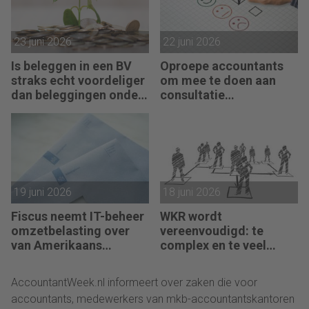
23 juni 2026
22 juni 2026
Is beleggen in een BV
Oproepe accountants
straks echt voordeliger
om mee te doen aan
dan beleggingen onder
consultatie
box 3?
winstbelastingen
19 juni 2026
18 juni 2026
Fiscus neemt IT-beheer
WKR wordt
omzetbelasting over
vereenvoudigd: te
van Amerikaans
complex en te veel
techbedrijf
administratie
AccountantWeek.nl informeert over zaken die voor
accountants, medewerkers van mkb-accountantskantoren