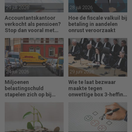
29 juli 2026
28 juli 2026
Accountantskantoor
Hoe de fiscale valkuil bij
verkocht als pensioen?
betaling in aandelen
Stop dan vooral met
onrust veroorzaakt
werken
24 juli 2026
29 juni 2026
Miljoenen
Wie te laat bezwaar
belastingschuld
maakte tegen
stapelen zich op bij
onwettige box 3-heffing
failliete pakketkoeriers
vist achter het net