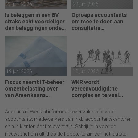
23 juni 2026
22 juni 2026
Is beleggen in een BV
Oproepe accountants
straks echt voordeliger
om mee te doen aan
dan beleggingen onder
consultatie
box 3?
winstbelastingen
19 juni 2026
18 juni 2026
Fiscus neemt IT-beheer
WKR wordt
omzetbelasting over
vereenvoudigd: te
van Amerikaans
complex en te veel
techbedrijf
administratie
AccountantWeek.nl informeert over zaken die voor
accountants, medewerkers van mkb-accountantskantoren
en hun klanten écht relevant zijn. Schrijf je in voor de
nieuwsbrief om altijd op de hoogte te zijn van het laatste