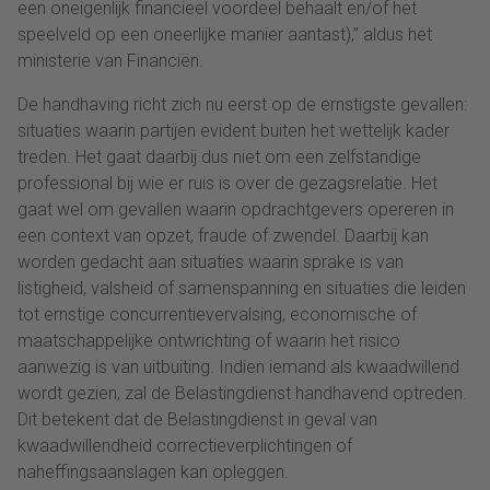
een oneigenlijk financieel voordeel behaalt en/of het
speelveld op een oneerlijke manier aantast),” aldus het
ministerie van Financiën.
De handhaving richt zich nu eerst op de ernstigste gevallen:
situaties waarin partijen evident buiten het wettelijk kader
treden. Het gaat daarbij dus niet om een zelfstandige
professional bij wie er ruis is over de gezagsrelatie. Het
gaat wel om gevallen waarin opdrachtgevers opereren in
een context van opzet, fraude of zwendel. Daarbij kan
worden gedacht aan situaties waarin sprake is van
listigheid, valsheid of samenspanning en situaties die leiden
tot ernstige concurrentievervalsing, economische of
maatschappelijke ontwrichting of waarin het risico
aanwezig is van uitbuiting. Indien iemand als kwaadwillend
wordt gezien, zal de Belastingdienst handhavend optreden.
Dit betekent dat de Belastingdienst in geval van
kwaadwillendheid correctieverplichtingen of
naheffingsaanslagen kan opleggen.