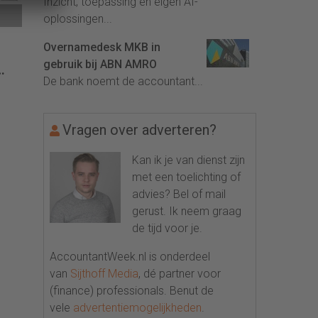
Inzicht, toepassing en eigen AI-
oplossingen...
Overnamedesk MKB in
gebruik bij ABN AMRO
De bank noemt de accountant...
Vragen over adverteren?
Kan ik je van dienst zijn
met een toelichting of
advies? Bel of mail
gerust. Ik neem graag
de tijd voor je.
AccountantWeek.nl is onderdeel
van
Sijthoff Media
, dé partner voor
(finance) professionals. Benut de
vele
advertentiemogelijkheden
.