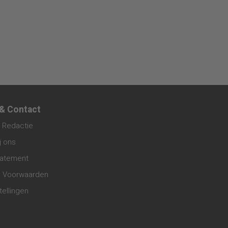
 & Contact
 Redactie
j ons
tatement
 Voorwaarden
tellingen