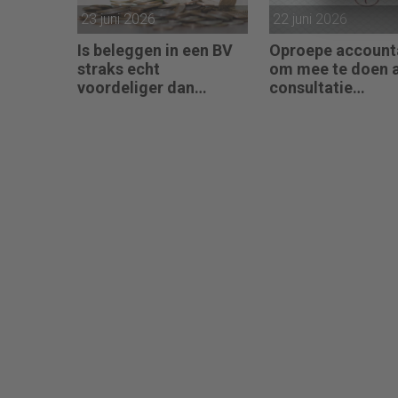
23 juni 2026
22 juni 2026
Is beleggen in een BV
Oproepe account
straks echt
om mee te doen 
voordeliger dan
consultatie
beleggingen onder box
winstbelastingen
3?