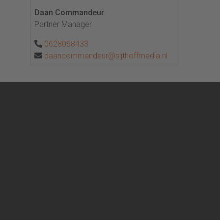
Daan Commandeur
Partner Manager
0628068433
daancommandeur@sijthoffmedia.nl