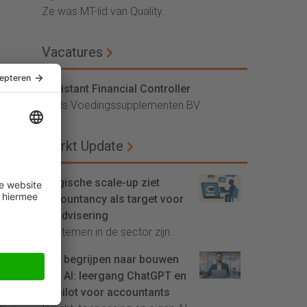
Ze was MT-lid van Quality...
Vacatures
Assistant Financial Controller
Vitals Voedingssupplementen BV
Markt Update
Belgische scale-up ziet
accountancy als target voor
AI-advisering
'Systemen in de sector zijn...
het
Van begrijpen naar bouwen
met AI: leergang ChatGPT en
Copilot voor accountants