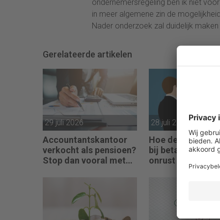
ondernemersregeling ben ik niet voor
in meer algemene zin de mogelijkheid
Nader onderzoek zal duidelijk maken 
Gerelateerde artikelen
29 juli 2026
28 juli 2026
Accountantskantoor
Hoe de fiscale val
verkocht als pensioen?
bij betaling in aa
Stop dan vooral met
onrust veroorzaa
werken