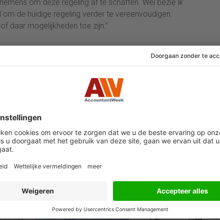
nemens om deze regeling af te schaffen. Wel bezie ik
 om de huidige regeling verder te vereenvoudigen.
of daar mogelijkheden toe zijn.”
24 juli 2026
29 juni 2026
kuil
Miljoenen
Wie te laat bezwaar
ndelen
belastingschuld
maakte tegen
kt
stapelen zich op bij
onwettige box 3-
failliete
heffing vist achter 
pakketkoeriers
net