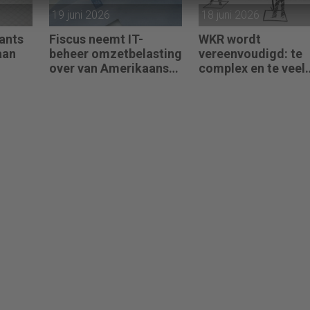
19 juni 2026
18 juni 2026
ants
Fiscus neemt IT-
WKR wordt
aan
beheer omzetbelasting
vereenvoudigd: te
over van Amerikaans
complex en te veel
techbedrijf
administratie