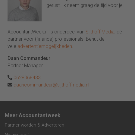
gerust. Ik neem graag de tijd voor je.
AccountantWeek.nl is onderdeel van
Sijthoff Media
, dé
partner voor (finance) professionals. Benut de
vele
advertentiemogelijkheden
.
Daan Commandeur
Partner Manager
0628068433
daancommandeur@sijthoffmedia.nl
Meer Accountantweek
Partner worden & Adverteren
Nieuwsbrief