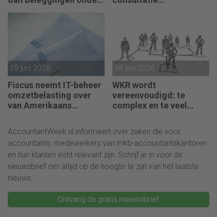
box 3?
winstbelastingen
19 juni 2026
18 juni 2026
Fiscus neemt IT-beheer
WKR wordt
omzetbelasting over
vereenvoudigd: te
van Amerikaans
complex en te veel
techbedrijf
administratie
AccountantWeek.nl informeert over zaken die voor
accountants, medewerkers van mkb-accountantskantoren
en hun klanten écht relevant zijn. Schrijf je in voor de
nieuwsbrief om altijd op de hoogte te zijn van het laatste
nieuws.
Ontvang de gratis nieuwsbrief