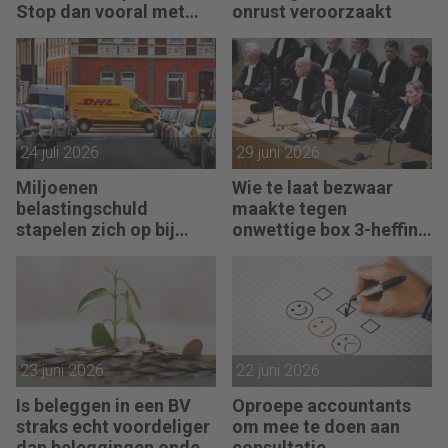
Stop dan vooral met
onrust veroorzaakt
werken
24 juli 2026
29 juni 2026
Miljoenen
Wie te laat bezwaar
belastingschuld
maakte tegen
stapelen zich op bij
onwettige box 3-heffing
failliete pakketkoeriers
vist achter het net
23 juni 2026
22 juni 2026
Is beleggen in een BV
Oproepe accountants
straks echt voordeliger
om mee te doen aan
dan beleggingen onder
consultatie