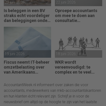
23 juni 2026
22 juni 2026
Is beleggen in een BV
Oproepe accountants
straks echt voordeliger
om mee te doen aan
dan beleggingen onder
consultatie
box 3?
winstbelastingen
19 juni 2026
18 juni 2026
Fiscus neemt IT-beheer
WKR wordt
omzetbelasting over
vereenvoudigd: te
van Amerikaans
complex en te veel
techbedrijf
administratie
AccountantWeek.nl informeert over zaken die voor
accountants, medewerkers van mkb-accountantskantoren
en hun klanten écht relevant zijn. Schrijf je in voor de
nieuwsbrief om altijd op de hoogte te zijn van het laatste