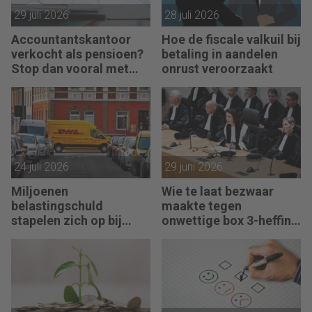
29 juli 2026
28 juli 2026
Accountantskantoor
Hoe de fiscale valkuil bij
verkocht als pensioen?
betaling in aandelen
Stop dan vooral met
onrust veroorzaakt
werken
24 juli 2026
29 juni 2026
Miljoenen
Wie te laat bezwaar
belastingschuld
maakte tegen
stapelen zich op bij
onwettige box 3-heffing
failliete pakketkoeriers
vist achter het net