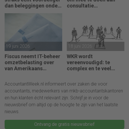
dan beleggingen onder
consultatie
box 3?
winstbelastingen
19 juni 2026
18 juni 2026
Fiscus neemt IT-beheer
WKR wordt
omzetbelasting over
vereenvoudigd: te
van Amerikaans
complex en te veel
techbedrijf
administratie
AccountantWeek.nl informeert over zaken die voor
accountants, medewerkers van mkb-accountantskantoren
en hun klanten écht relevant zijn. Schrijf je in voor de
nieuwsbrief om altijd op de hoogte te zijn van het laatste
nieuws.
Ontvang de gratis nieuwsbrief