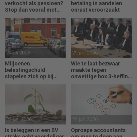
verkocht als pensioen?
betaling in aandelen
Stop dan vooral met
onrust veroorzaakt
werken
24 juli 2026
29 juni 2026
Miljoenen
Wie te laat bezwaar
belastingschuld
maakte tegen
stapelen zich op bij
onwettige box 3-heffing
failliete pakketkoeriers
vist achter het net
23 juni 2026
22 juni 2026
Is beleggen in een BV
Oproepe accountants
straks echt voordeliger
om mee te doen aan