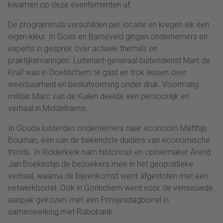
kwamen op deze eventementen af.
De programma’s verschilden per locatie en kregen elk een
eigen kleur. In Goes en Barneveld gingen ondernemers en
experts in gesprek over actuele thema’s en
praktijkervaringen. Luitenant-generaal buitendienst Mart de
Kruif was in Doetinchem te gast en trok lessen over
weerbaarheid en besluitvorming onder druk. Voormalig
militair Marc van de Kuilen deelde een persoonlijk en
verhaal in Middelharnis.
In Gouda luisterden ondernemers naar econoom Matthijs
Bouman, één van de bekendste duiders van economische
trends. In Ridderkerk nam historicus en opiniemaker Arend
Jan Boekestijn de bezoekers mee in het geopolitieke
verhaal, waarna de bijeenkomst werd afgesloten met een
netwerkborrel. Ook in Gorinchem werd voor de vernieuwde
aanpak gekozen, met een Prinsjesdagborrel in
samenwerking met Rabobank.