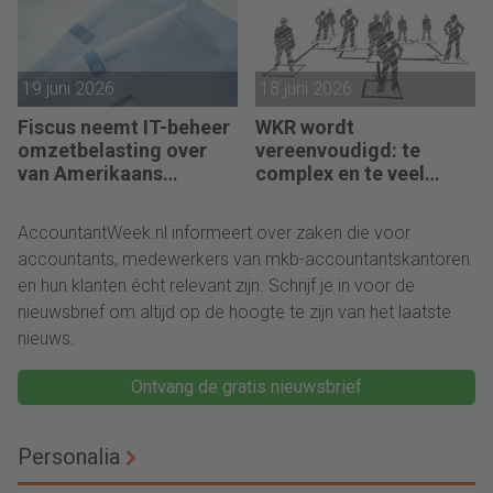
19 juni 2026
18 juni 2026
Fiscus neemt IT-beheer
WKR wordt
omzetbelasting over
vereenvoudigd: te
van Amerikaans
complex en te veel
techbedrijf
administratie
AccountantWeek.nl informeert over zaken die voor
accountants, medewerkers van mkb-accountantskantoren
en hun klanten écht relevant zijn. Schrijf je in voor de
nieuwsbrief om altijd op de hoogte te zijn van het laatste
nieuws.
Ontvang de gratis nieuwsbrief
Personalia