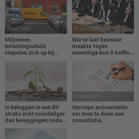
24 juli 2026
29 juni 2026
Miljoenen
Wie te laat bezwaar
belastingschuld
maakte tegen
stapelen zich op bij
onwettige box 3-heffing
failliete pakketkoeriers
vist achter het net
23 juni 2026
22 juni 2026
Is beleggen in een BV
Oproepe accountants
straks echt voordeliger
om mee te doen aan
dan beleggingen onder
consultatie
box 3?
winstbelastingen