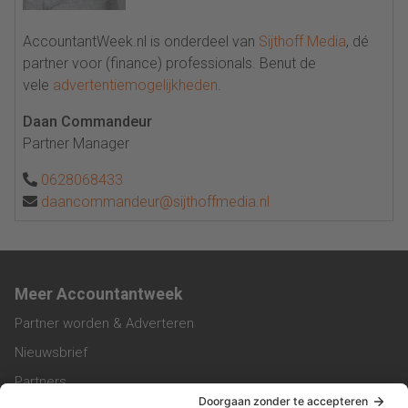
AccountantWeek.nl is onderdeel van
Sijthoff Media
, dé
partner voor (finance) professionals. Benut de
vele
advertentiemogelijkheden
.
Daan Commandeur
Partner Manager
0628068433
daancommandeur@sijthoffmedia.nl
Meer Accountantweek
Partner worden & Adverteren
Nieuwsbrief
Partners