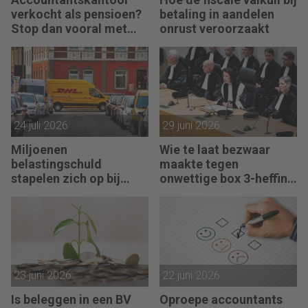
verkocht als pensioen?
betaling in aandelen
Stop dan vooral met
onrust veroorzaakt
werken
24 juli 2026
29 juni 2026
Miljoenen
Wie te laat bezwaar
belastingschuld
maakte tegen
stapelen zich op bij
onwettige box 3-heffing
failliete pakketkoeriers
vist achter het net
23 juni 2026
22 juni 2026
Is beleggen in een BV
Oproepe accountants