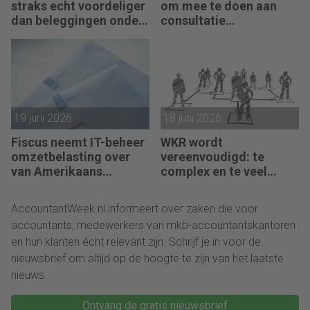
straks echt voordeliger
om mee te doen aan
dan beleggingen onder
consultatie
box 3?
winstbelastingen
19 juni 2026
18 juni 2026
Fiscus neemt IT-beheer
WKR wordt
omzetbelasting over
vereenvoudigd: te
van Amerikaans
complex en te veel
techbedrijf
administratie
AccountantWeek.nl informeert over zaken die voor
accountants, medewerkers van mkb-accountantskantoren
en hun klanten écht relevant zijn. Schrijf je in voor de
nieuwsbrief om altijd op de hoogte te zijn van het laatste
nieuws.
Ontvang de gratis nieuwsbrief