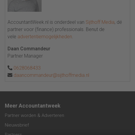
AccountantWeek.nl is onderdeel van
Sijthoff Media
, dé
partner voor (finance) professionals. Benut de
vele
advertentiemogelijkheden
.
Daan Commandeur
Partner Manager
0628068433
daancommandeur@sijthoffmedia.nl
Meer Accountantweek
Partner worden & Adverteren
Nieuwsbrief
Partners