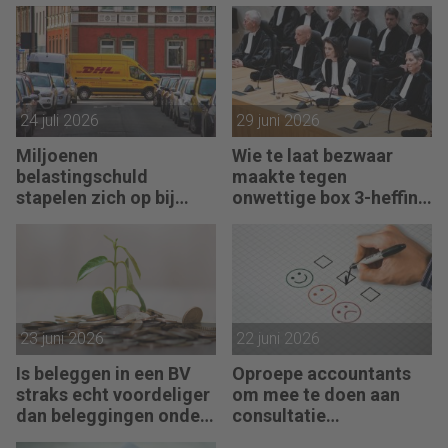
werken
24 juli 2026
29 juni 2026
Miljoenen
Wie te laat bezwaar
belastingschuld
maakte tegen
stapelen zich op bij
onwettige box 3-heffing
failliete pakketkoeriers
vist achter het net
23 juni 2026
22 juni 2026
Is beleggen in een BV
Oproepe accountants
straks echt voordeliger
om mee te doen aan
dan beleggingen onder
consultatie
box 3?
winstbelastingen