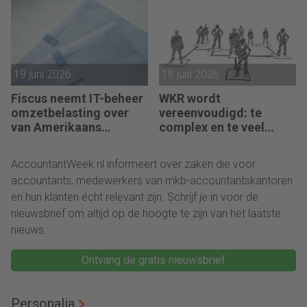
19 juni 2026
18 juni 2026
Fiscus neemt IT-beheer
WKR wordt
omzetbelasting over
vereenvoudigd: te
van Amerikaans
complex en te veel
techbedrijf
administratie
AccountantWeek.nl informeert over zaken die voor
accountants, medewerkers van mkb-accountantskantoren
en hun klanten écht relevant zijn. Schrijf je in voor de
nieuwsbrief om altijd op de hoogte te zijn van het laatste
nieuws.
Ontvang de gratis nieuwsbrief
Personalia