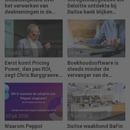
het verwerken van
Deloitte ontdekte bij
deelnemingen in de
Duitse bank blijken
jaarrekening
fraude
10 juli 2026
08 juli 2026
Eerst komt Pricing
Boekhoudsoftware is
Power, dan pas ROI,
steeds minder de
zegt Chris Burggraeve
vervanger van de
(ex-Global CMO AB
boekhouder
InBev)
03 juli 2026
26 juni 2026
Waarom Peppol
Duitse waakhond BaFin