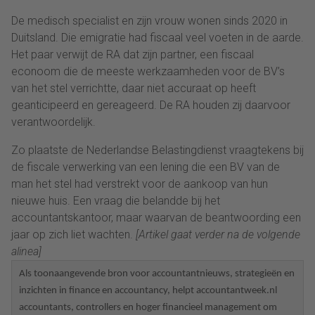
De medisch specialist en zijn vrouw wonen sinds 2020 in
Duitsland. Die emigratie had fiscaal veel voeten in de aarde.
Het paar verwijt de RA dat zijn partner, een fiscaal
econoom die de meeste werkzaamheden voor de BV’s
van het stel verrichtte, daar niet accuraat op heeft
geanticipeerd en gereageerd. De RA houden zij daarvoor
verantwoordelijk.
Zo plaatste de Nederlandse Belastingdienst vraagtekens bij
de fiscale verwerking van een lening die een BV van de
man het stel had verstrekt voor de aankoop van hun
nieuwe huis. Een vraag die belandde bij het
accountantskantoor, maar waarvan de beantwoording een
jaar op zich liet wachten.
[Artikel gaat verder na de volgende
alinea]
Als toonaangevende bron voor accountantnieuws, strategieën en
inzichten in finance en accountancy, helpt accountantweek.nl
accountants, controllers en hoger financieel management om