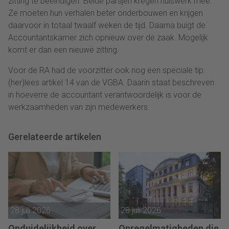
zitting te beëindigen. Beide partijen kregen huiswerk mee.
Ze moeten hun verhalen beter onderbouwen en krijgen
daarvoor in totaal twaalf weken de tijd. Daarna buigt de
Accountantskamer zich opnieuw over de zaak. Mogelijk
komt er dan een nieuwe zitting.
Voor de RA had de voorzitter ook nog een speciale tip:
(her)lees artikel 14 van de VGBA. Daarin staat beschreven
in hoeverre de accountant verantwoordelijk is voor de
werkzaamheden van zijn medewerkers.
Gerelateerde artikelen
28 juli 2026
28 juli 2026
Onduidelijkheid over
Onregelmatigheden die