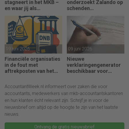
stagneert in het MKB –
onderzoekt Zalando op
en waar jij als
schenden
accountant het verschil
boekhoudregels
maakt
19 juni 2026
09 juni 2026
Financiële organisaties
Nieuwe
in de fout met
verklaringengenerator
aftrekposten van het
beschikbaar voor
vastekostenvereiste
accountants
(VKV)
AccountantWeek.nl informeert over zaken die voor
accountants, medewerkers van mkb-accountantskantoren
en hun klanten écht relevant zijn. Schrijf je in voor de
nieuwsbrief om altijd op de hoogte te zijn van het laatste
nieuws.
Ontvang de gratis nieuwsbrief