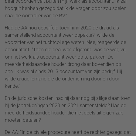
beantwoorden valt buiten mijn werk als accountant. Ik zal
hooguit hebben gezegd dat ik de vragen door zou spelen
naar de controller van de BV.”
Had de AA nog getwijfeld toen hij in 2020 de draad als
samenstellend accountant weer oppakte?, wilde de
voorzitter van het tuchtcollege weten. Nee, reageerde de
accountant. “Toen die deal was afgerond was de weg vrij
om het werk als accountant weer op te pakken. De
meerderheidsaandeelhouder drong daar bovendien op
aan. Ik was al sinds 2013 accountant van zijn bedrijf. Hij
wilde graag iemand die de onderneming door en door
kende.”
En de juridische kosten: had hij daar nog bij stilgestaan toen
hij de jaarrekeningen 2020 en 2021 samenstelde? Had de
meerderheidsaandeelhouder die niet deels uit eigen zak
moeten betalen?
De AA: “In de civiele procedure heeft de rechter gezegd dat