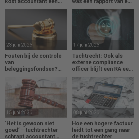
kost accountant een
was een rapport van een
maand doorhaling
partijdeskundige’
23 juni 2026
17 juni 2026
Fouten bij de controle
Tuchtrecht: Ook als
van
externe compliance
beleggingsfondsen?
officer blijft een RA een
Geen sprake van
RA
15 juni 2026
08 juni 2026
‘Het is gewoon niet
Hoe een hogere factuur
goed’ – tuchtrechter
leidt tot een gang naar
schrapt accountant
de tuchtrechter