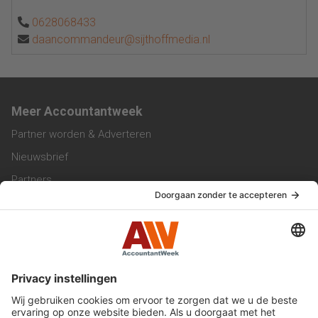
0628068433
daancommandeur@sijthoffmedia.nl
Meer Accountantweek
Partner worden & Adverteren
Nieuwsbrief
Partners
Trainingen
Vacatures
Service & Contact
Contact & Redactie
Werken bij ons
Privacy Statement