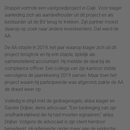
Druppel vormde een vastgoedproject in Cuijk. Voor klager
aanleiding zich als aandeelhouder uit dit project en als
bestuurder uit de BV terug te trekken. Zijn partner moest
daarop op zoek naar andere investeerders. Dat werd de
AA.
De AA stopte in 2019, het jaar waarop klager zich uit dit
project terugtrok en hij erin stapte, tijdelijk als
samenstellend accountant. Hij meldde de deal bij de
compliance officer. Een collega van zijn kantoor stelde
vervolgens de jaarrekening 2019 samen. Maar toen het
project waarin hij participeerde was afgerond, pakte de AA
de draad weer op.
Volledig in strijd met de gedragsregels, aldus klager en
Sander Drijber, diens advocaat. “Een bedreiging van zijn
onafhankelijkheid die hij had moeten signaleren,” aldus
Drijber. Volgens de advocaat is zijn client hierdoor
benadeeld. Hij refereerde onder meer aan de juridische