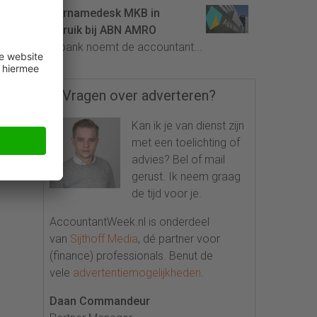
Overnamedesk MKB in
gebruik bij ABN AMRO
De bank noemt de accountant...
Vragen over adverteren?
Kan ik je van dienst zijn
met een toelichting of
advies? Bel of mail
gerust. Ik neem graag
de tijd voor je.
AccountantWeek.nl is onderdeel
van
Sijthoff Media
, dé partner voor
(finance) professionals. Benut de
vele
advertentiemogelijkheden
.
Daan Commandeur