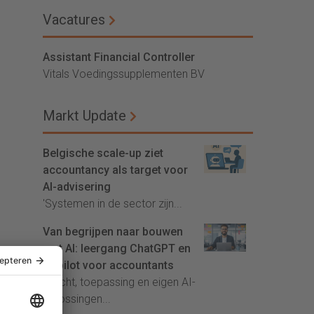
Vacatures
Assistant Financial Controller
Vitals Voedingssupplementen BV
Markt Update
Belgische scale-up ziet
accountancy als target voor
AI-advisering
'Systemen in de sector zijn...
Van begrijpen naar bouwen
met AI: leergang ChatGPT en
Copilot voor accountants
Inzicht, toepassing en eigen AI-
oplossingen...