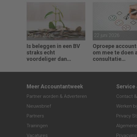
23 juni 2026
22 juni 2026
Is beleggen in een BV
Oproepe account
straks echt
om mee te doen 
voordeliger dan
consultatie
beleggingen onder box
winstbelastingen
3?
Meer Accountantweek
Service
Partner worden & Adverteren
Contact &
Nieuwsbrief
Werken bi
Partners
Privacy S
Trainingen
Algemene
Vacatures
Privacyins