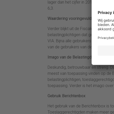
lager dan het cijfer in 2013, toen on
6,3.
Waardering vooringevulde aangifte (V
Verder blijkt uit de Fiscale Monitor 
belastingplichtigen dat gebruik maakt
VIA. Bijna alle gebruikers van de VIA
van de gebruikers van de online aang
Imago van de Belastingdienst
Deskundig, betrouwbaar en streng. D
meest van toepassing vinden op de Be
belastingplichtigen, toeslaggerechtig
toepassing. Verder is het imago over d
Gebruik Berichtenbox
Het gebruik van de Berichtenbox is t
Toeslaggerechtigden maken meer gebr