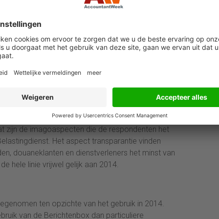
tving de Belastingdienst van Toeslaggerechtigden een
IA)
onder meer dat het overgrote deel van de
 van de online aangifte voorziening bekend is met de
 waarderen deze dienst neutraal t/m zeer positief. 99%
ifte voorziening maakt gebruik van de VIA.
at zijn de imagoaspecten die de respondenten het
lastingdienst. Het aspect transparantie vinden
den, douaneklanten en dienstverleners het minst van
e hele linie vrijwel gelijk aan 2014.
oegenomen ten opzichte van het gebruik in 2014.
uik van de Berichtenbox dan particuliere