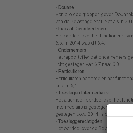
•
Douane
Van alle doelgroepen geven Douanekla
van de Belastingdienst. Net als in 201
•
Fiscaal Dienstverleners
Het oordeel over het functioneren van
6.5. In 2014 was dit 6.4.
•
Ondernemers
Het rapportcijfer dat ondernemers ge
licht gestegen van 6.7 naar 6.8.
•
Particulieren
Particulieren beoordelen het functio
dit een 6,4.
•
Toeslagen Intermediairs
Het algemeen oordeel over het funct
Intermediairs is gestegen van 5,7 in 2
gestegen t.o.v. 2014, is dit de doelg
•
Toeslaggerechtigden
Het oordeel over de Belastingdienst o