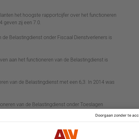
nten het hoogste rapportcijfer over het functioneren
4 geven zij een 7.0.
 de Belastingdienst onder Fiscaal Dienstverleners is
ven aan het functioneren van de Belastingdienst is
neren van de Belastingdienst met een 6,3. In 2014 was
ioneren van de Belastingdienst onder Toeslagen
014 naar 5,9 in 2015. Hoewel het rapportcijfer is
roep met de laagste score.
nder Toeslaggerechtigden bedraagt 6,1. Dit cijfer ligt