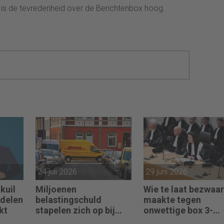
n is de tevredenheid over de Berichtenbox hoog.
24 juli 2026
29 juni 2026
kuil
Miljoenen
Wie te laat bezwaar
ndelen
belastingschuld
maakte tegen
kt
stapelen zich op bij
onwettige box 3-
failliete
heffing vist achter 