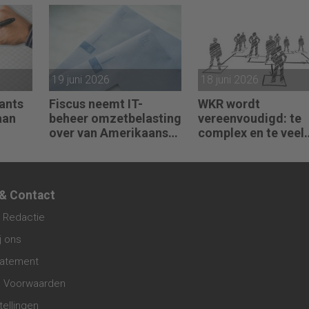
pakketkoeriers
net
19 juni 2026
18 juni 2026
ants
Fiscus neemt IT-
WKR wordt
aan
beheer omzetbelasting
vereenvoudigd: te
over van Amerikaans
complex en te veel
techbedrijf
administratie
 & Contact
 Redactie
j ons
tatement
 Voorwaarden
tellingen