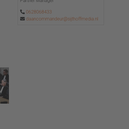
Partner Manager
0628068433
daancommandeur@sijthoffmedia.nl
het