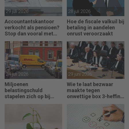
29 juli 2026
28 juli 2026
Accountantskantoor
Hoe de fiscale valkuil bij
verkocht als pensioen?
betaling in aandelen
Stop dan vooral met
onrust veroorzaakt
werken
24 juli 2026
29 juni 2026
Miljoenen
Wie te laat bezwaar
belastingschuld
maakte tegen
stapelen zich op bij
onwettige box 3-heffing
failliete pakketkoeriers
vist achter het net