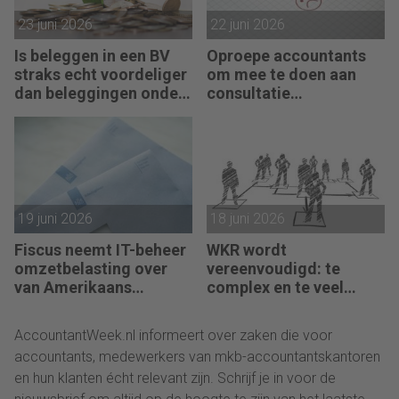
23 juni 2026
22 juni 2026
Is beleggen in een BV
Oproepe accountants
straks echt voordeliger
om mee te doen aan
dan beleggingen onder
consultatie
box 3?
winstbelastingen
19 juni 2026
18 juni 2026
Fiscus neemt IT-beheer
WKR wordt
omzetbelasting over
vereenvoudigd: te
van Amerikaans
complex en te veel
techbedrijf
administratie
AccountantWeek.nl informeert over zaken die voor
accountants, medewerkers van mkb-accountantskantoren
en hun klanten écht relevant zijn. Schrijf je in voor de