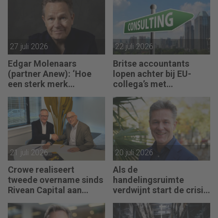
27 juli 2026
22 juli 2026
Edgar Molenaars
Britse accountants
(partner Anew): ‘Hoe
lopen achter bij EU-
een sterk merk
collega’s met
ontastbare waarde
advieswerk
vertaalt in tastbaar
geld’
21 juli 2026
20 juli 2026
Crowe realiseert
Als de
tweede overname sinds
handelingsruimte
Rivean Capital aan
verdwijnt start de crisis
boord is
bij een bedrijf, vertelt
Pim van Berkel