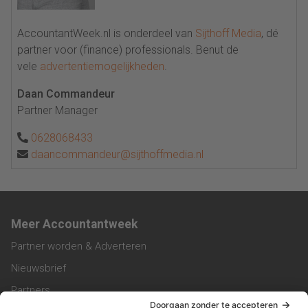
AccountantWeek.nl is onderdeel van
Sijthoff Media
, dé
partner voor (finance) professionals. Benut de
vele
advertentiemogelijkheden
.
Daan Commandeur
Partner Manager
0628068433
daancommandeur@sijthoffmedia.nl
Meer Accountantweek
Partner worden & Adverteren
Nieuwsbrief
Partners