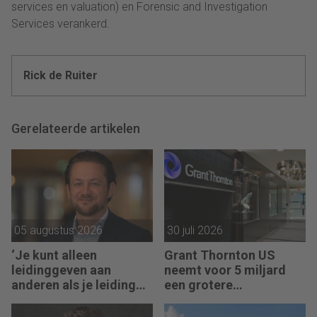
services en valuation) en Forensic and Investigation
Services verankerd.
Rick de Ruiter
Gerelateerde artikelen
05 augustus 2026
30 juli 2026
‘Je kunt alleen
Grant Thornton US
leidinggeven aan
neemt voor 5 miljard
anderen als je leiding
een grotere
kunt geven aan jezelf’
accountantsketen over