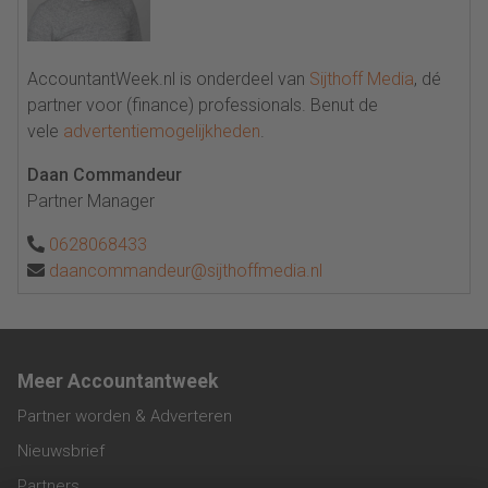
AccountantWeek.nl is onderdeel van
Sijthoff Media
, dé
partner voor (finance) professionals. Benut de
vele
advertentiemogelijkheden
.
Daan Commandeur
Partner Manager
0628068433
daancommandeur@sijthoffmedia.nl
Meer Accountantweek
Partner worden & Adverteren
Nieuwsbrief
Partners