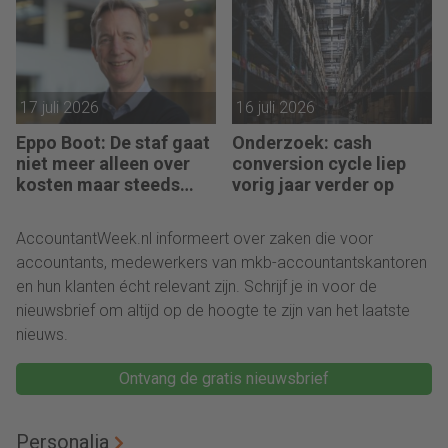
Pim van Berkel
17 juli 2026
16 juli 2026
Eppo Boot: De staf gaat
Onderzoek: cash
niet meer alleen over
conversion cycle liep
kosten maar steeds
vorig jaar verder op
vaker over impact
AccountantWeek.nl informeert over zaken die voor
accountants, medewerkers van mkb-accountantskantoren
en hun klanten écht relevant zijn. Schrijf je in voor de
nieuwsbrief om altijd op de hoogte te zijn van het laatste
nieuws.
Ontvang de gratis nieuwsbrief
Personalia