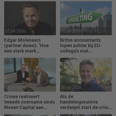
27 juli 2026
22 juli 2026
Edgar Molenaars
Britse accountants
(partner Anew): ‘Hoe
lopen achter bij EU-
een sterk merk
collega’s met
ontastbare waarde
advieswerk
vertaalt in tastbaar
geld’
21 juli 2026
20 juli 2026
Crowe realiseert
Als de
tweede overname sinds
handelingsruimte
Rivean Capital aan
verdwijnt start de crisis
boord is
bij een bedrijf, vertelt