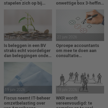
stapelen zich op bij
onwettige box 3-heffing
failliete pakketkoeriers
vist achter het net
23 juni 2026
22 juni 2026
Is beleggen in een BV
Oproepe accountants
straks echt voordeliger
om mee te doen aan
dan beleggingen onder
consultatie
box 3?
winstbelastingen
19 juni 2026
18 juni 2026
Fiscus neemt IT-beheer
WKR wordt
omzetbelasting over
vereenvoudigd: te