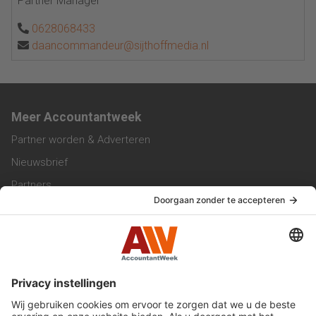
Partner Manager
0628068433
daancommandeur@sijthoffmedia.nl
Meer Accountantweek
Partner worden & Adverteren
Nieuwsbrief
Partners
Trainingen
Vacatures
Service & Contact
Contact & Redactie
Werken bij ons